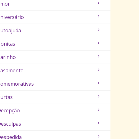
Amor
niversário
utoajuda
onitas
arinho
Casamento
Comemorativas
urtas
Decepção
esculpas
espedida