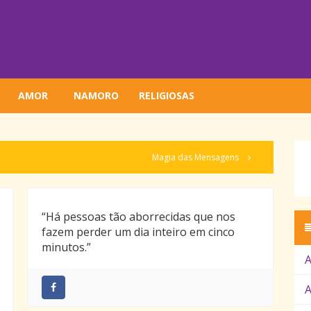
AMOR
NAMORO
RELIGIOSAS
Magia das Mensagens
“Há pessoas tão aborrecidas que nos
fazem perder um dia inteiro em cinco
minutos.”
A
A