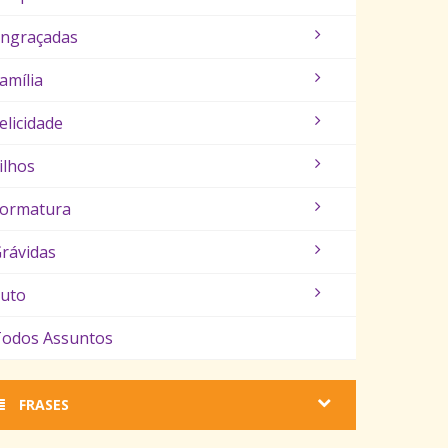
ngraçadas
amília
elicidade
ilhos
ormatura
rávidas
uto
odos Assuntos
FRASES