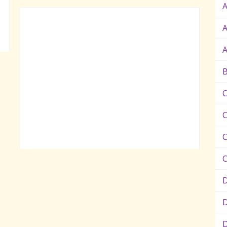
A
A
B
C
C
D
D