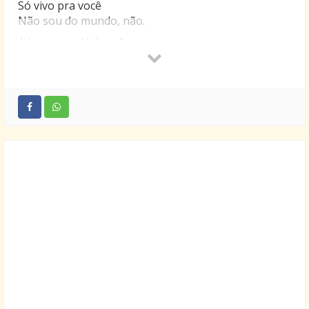
Só vivo pra você
Não sou do mundo, não.
A honra, a glória, a força
O louvor a Deus
E o levantar das minhas mãos
É pra dizer que te pertenço, Deus.