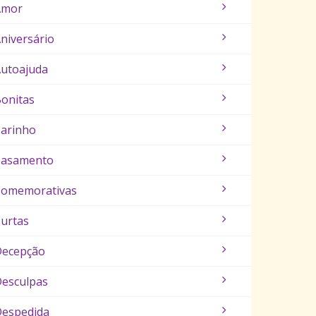
Amor
niversário
utoajuda
onitas
arinho
Casamento
Comemorativas
urtas
Decepção
esculpas
espedida