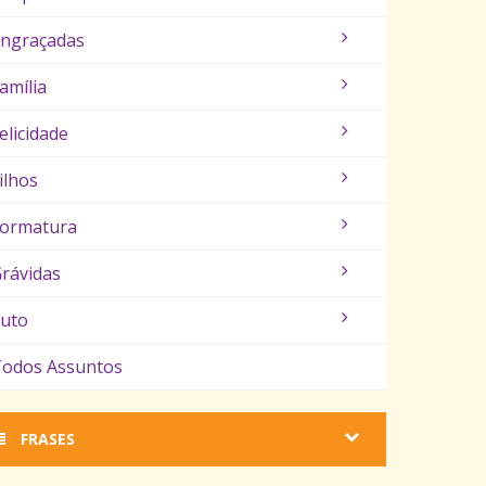
ngraçadas
amília
elicidade
ilhos
ormatura
rávidas
uto
odos Assuntos
FRASES