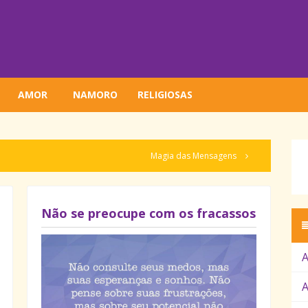
AMOR
NAMORO
RELIGIOSAS
Magia das Mensagens
Não se preocupe com os fracassos
A
A