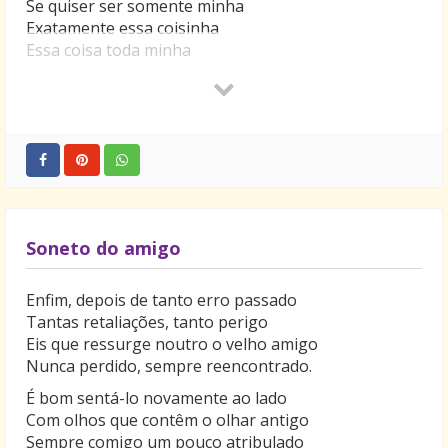
Se quiser ser somente minha
Exatamente essa coisinha
Essa coisa toda minha
Que ninguém mais pode ser
Você tem que me fazer um juramento
De só ter um pensamento
Ser só minha até morrer
E também de não perder esse jeitinho
De falar devagarzinho
Essas histórias de você
E de repente me fazer muito carinho
Soneto do amigo
E chorar bem de mansinho
Sem ninguém saber porquê
E se mais do que minha namorada
Enfim, depois de tanto erro passado
Você quer ser minha amada
Tantas retaliações, tanto perigo
Minha amada, mas amada pra valer
Eis que ressurge noutro o velho amigo
Aquela amada pelo amor predestinada
Nunca perdido, sempre reencontrado.
Sem a qual a vida é nada
É bom sentá-lo novamente ao lado
Sem a qual se quer morrer
Com olhos que contêm o olhar antigo
Você tem que vir comigo
Sempre comigo um pouco atribulado
Em meu caminho