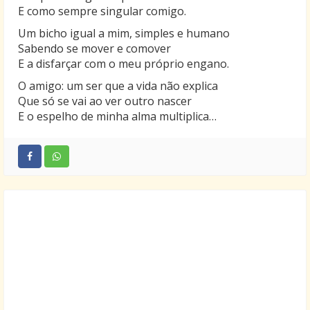
E como sempre singular comigo.
E talvez o meu caminho
Seja triste pra você
Um bicho igual a mim, simples e humano
Os seus olhos têm que ser só dos meus olhos
Sabendo se mover e comover
E os seus braços o meu ninho
E a disfarçar com o meu próprio engano.
No silêncio de depois
O amigo: um ser que a vida não explica
E você tem que ser a estrela derradeira
Que só se vai ao ver outro nascer
Minha amiga e companheira
E o espelho de minha alma multiplica…
No infinito de nós dois.