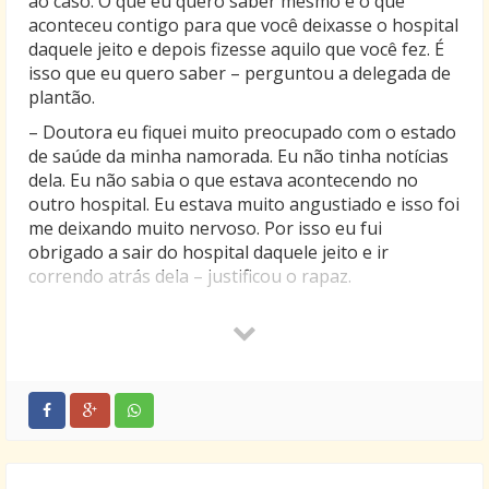
ao caso. O que eu quero saber mesmo é o que
aconteceu contigo para que você deixasse o hospital
daquele jeito e depois fizesse aquilo que você fez. É
isso que eu quero saber – perguntou a delegada de
plantão.
– Doutora eu fiquei muito preocupado com o estado
de saúde da minha namorada. Eu não tinha notícias
dela. Eu não sabia o que estava acontecendo no
outro hospital. Eu estava muito angustiado e isso foi
me deixando muito nervoso. Por isso eu fui
obrigado a sair do hospital daquele jeito e ir
correndo atrás dela – justificou o rapaz.
– Meu jovem, confesso que estou bastante
sensibilizada com a sua demonstração de amor pela
garota, mas isso não justifica você ter feito o que fez
– ressaltou a autoridade policial.
– Isso não justifica eu ter saído do hospital para
saber o estado de saúde do grande amor da minha
vida? A senhora não acha que isso que eu fiz foi algo