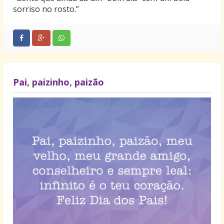
sorriso no rosto.”
Pai, paizinho, paizão