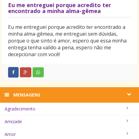
muito romântico? Não são vocês mulheres que
Eu me entreguei porque acredito ter
vivem dizendo por aí que não existem mais homens
encontrado a minha alma-gêmea
românticos como antigamente? A senhora não faria
a mesma coisa pelo grande amor da sua vida? –
Eu me entreguei porque acredito ter encontrado a
perguntou o jovem.
minha alma-gêmea, me entreguei sem dúvidas,
– Não faria não senhor! Todo esse sentimento
porque o que sinto é amor, espero que essa minha
apaixonado que você está sentindo, apesar de lindo
entrega tenha valido a pena, espero não me
e emocionante, não justifica o fato de você ter
decepcionar com você!
roubado a ambulância do hospital onde você estava
internado para poder ir ao encontro da sua amada. É
isso que eu não estou achando nem um pouco
romântico… Emendou a delegada de plantão.
MENSAGENS
Agradecimento
Amizade
Amor