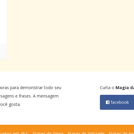
avras para demonstrar todo seu
Curta o
Magia d
nsagens e frases. A mensagem
facebook
ocê gosta.
untos em alta:
Frases de Amor
Frases de Amizade
Frases de Re