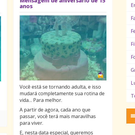
Mensagem de aniversário de 15
E
anos
F
F
F
F
G
L
Você está se tornando adulta, e isso
mudará completamente sua rotina de
T
vida… Para melhor.
A partir de agora, cada ano que
passar, você terá mais maravilhas
para viver.
E, nesta data especial, queremos