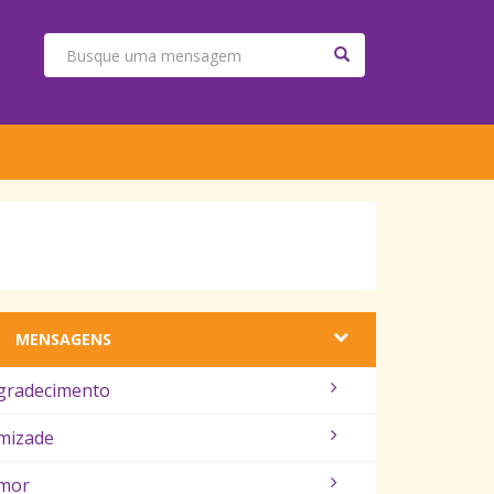
MENSAGENS
gradecimento
mizade
mor