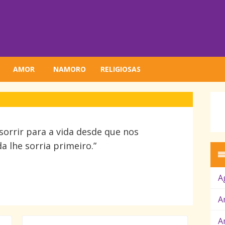
AMOR
NAMORO
RELIGIOSAS
 sorrir para a vida desde que nos
a lhe sorria primeiro.”
A
A
A