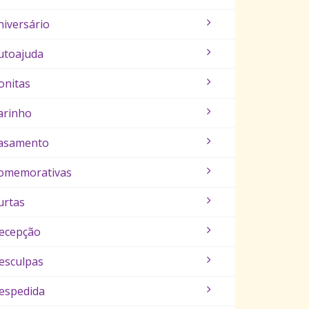
niversário
utoajuda
onitas
arinho
asamento
omemorativas
urtas
ecepção
esculpas
espedida