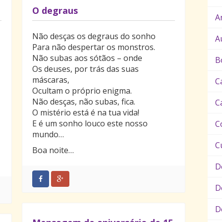
O degraus
A
Não desças os degraus do sonho
A
Para não despertar os monstros.
Não subas aos sótãos – onde
B
Os deuses, por trás das suas
máscaras,
C
Ocultam o próprio enigma.
Não desças, não subas, fica.
C
O mistério está é na tua vida!
E é um sonho louco este nosso
C
mundo…
C
Boa noite…
D
D
D