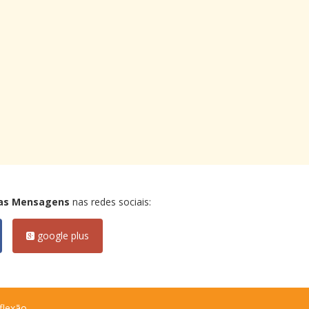
as Mensagens
nas redes sociais:
google plus
flexão