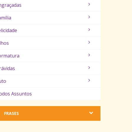
ngraçadas
amília
elicidade
ilhos
ormatura
rávidas
uto
odos Assuntos
FRASES