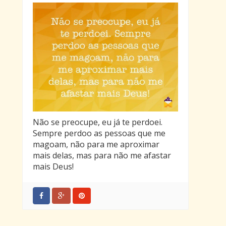
Mas como sou uma pessoa feita de
carne e osso,
prefiro neste momento romper nosso
relacionamento
para ir em busca de alguém que possa
me dar a atenção que tanto deseja
minha alma.
Não se preocupe, eu já te perdoei.
Sempre perdoo as pessoas que me
magoam, não para me aproximar
mais delas, mas para não me afastar
mais Deus!