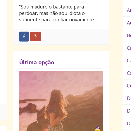
“Sou maduro o bastante para
A
perdoar, mas não sou idiota o
suficiente para confiar novamente.”
A
B
ê
C
C
Última opção
C
e
C
D
D
D