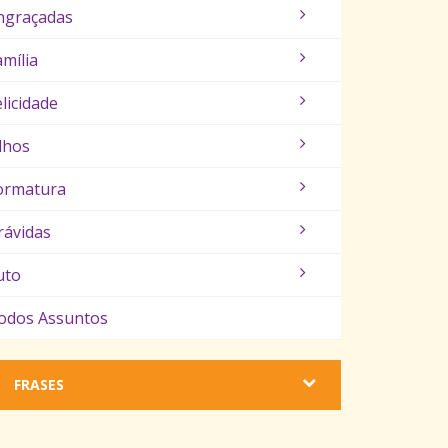
ngraçadas
amília
elicidade
ilhos
ormatura
rávidas
uto
odos Assuntos
FRASES