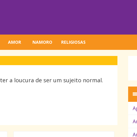
AMOR
NAMORO
RELIGIOSAS
ter a loucura de ser um sujeito normal.
A
A
A