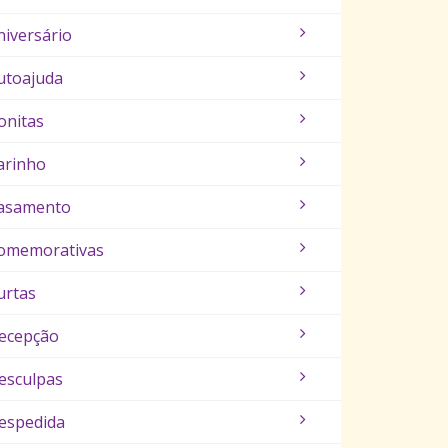
niversário
utoajuda
onitas
arinho
asamento
omemorativas
urtas
ecepção
esculpas
espedida