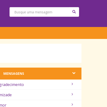
MENSAGENS
gradecimento
mizade
mor