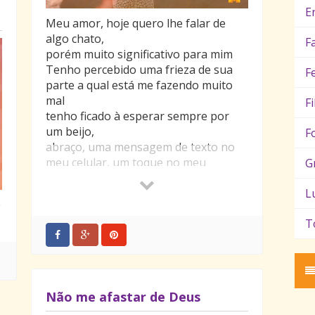
E
Meu amor, hoje quero lhe falar de
algo chato,
F
porém muito significativo para mim
Tenho percebido uma frieza de sua
F
parte a qual está me fazendo muito
mal
F
tenho ficado à esperar sempre por
um beijo,
F
abraço, uma mensagem de texto no
meu celular, um toque no meu
G
telefone, uma atenção qualquer
Mas tenho percebido que tenho
L
e
ficado como última opção de sua vida
T
e sendo assim, não tem como nosso
relacionamento progredir
Quero ser uma pessoa sincera em te
dizer que prefiro romper
do que estar com outro alguém
Não me afastar de Deus
estando com você