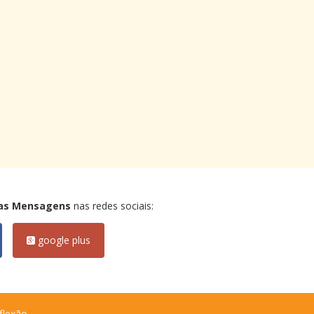
as Mensagens
nas redes sociais:
google plus
flexão