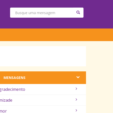
MENSAGENS
gradecimento
mizade
mor