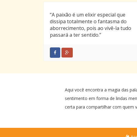
seremos os pais mais felizes do
mundo. Nós amamos você, filha linda!
“A paixão é um elixir especial que
dissipa totalmente o fantasma do
aborrecimento, pois ao vivê-la tudo
passará a ter sentido.”
Aqui você encontra a magia das pal
sentimento em forma de lindas me
certa para compartilhar com quem v
Ass