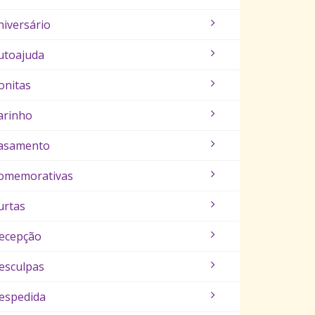
niversário
utoajuda
onitas
arinho
asamento
omemorativas
urtas
ecepção
esculpas
espedida