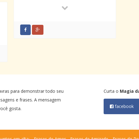
maior torcedora.
Filha, você foi ontem a nossa boneca,
o nosso mimo, o nosso sonho. Hoje é
nosso orgulho, nossa realização.
Parabéns nesta data querida e que
muitos e muitos anos você tenha pela
frente para realizar os seus maiores
sonhos.
Aceite as flores que lhe mando assim,
virtualmente. Este singelo presente é
o que mais simboliza o tamanho e a
pureza do meu amor por você.
avras para demonstrar todo seu
Curta o
Magia d
Beijos e que todas as forças do
nsagens e frases. A mensagem
universo estejam com você – hoje e
facebook
ocê gosta.
sempre.
Da mamãe que te adora.
untos em alta:
Frases de Amor
Frases de Amizade
Frases de Re