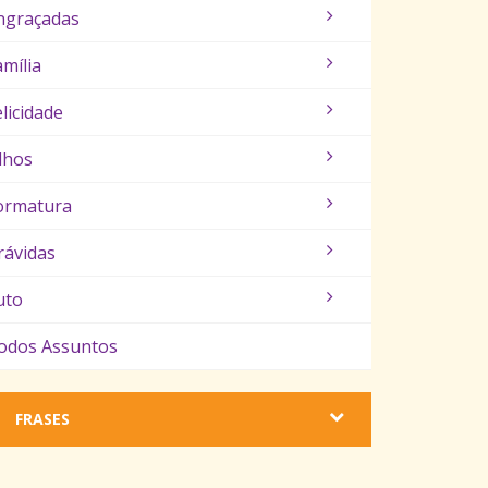
ngraçadas
amília
elicidade
ilhos
ormatura
rávidas
uto
odos Assuntos
FRASES