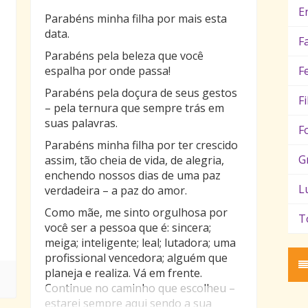
E
Parabéns minha filha por mais esta
data.
F
Parabéns pela beleza que você
espalha por onde passa!
F
Parabéns pela doçura de seus gestos
F
– pela ternura que sempre trás em
suas palavras.
F
Parabéns minha filha por ter crescido
G
assim, tão cheia de vida, de alegria,
enchendo nossos dias de uma paz
L
verdadeira – a paz do amor.
Como mãe, me sinto orgulhosa por
T
você ser a pessoa que é: sincera;
s
meiga; inteligente; leal; lutadora; uma
profissional vencedora; alguém que
planeja e realiza. Vá em frente.
Continue no caminho que escolheu –
m
estarei sempre aqui sendo a sua