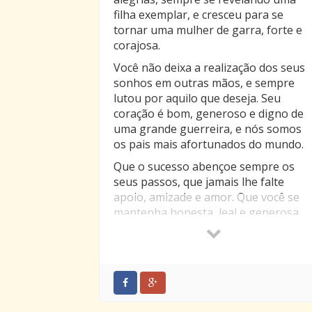
filha exemplar, e cresceu para se
tornar uma mulher de garra, forte e
corajosa.
Você não deixa a realização dos seus
sonhos em outras mãos, e sempre
lutou por aquilo que deseja. Seu
coração é bom, generoso e digno de
uma grande guerreira, e nós somos
os pais mais afortunados do mundo.
Que o sucesso abençoe sempre os
seus passos, que jamais lhe falte
apoio, amizade e amor. Que você se
mantenha honesta, leal e generosa,
pois nada vale mais que nossa
integridade e nos mantermos fiéis ao
nossos princípios.
O que realmente importa é que você
siga seu caminho e seja feliz, pois co
sua felicidade e realização nós