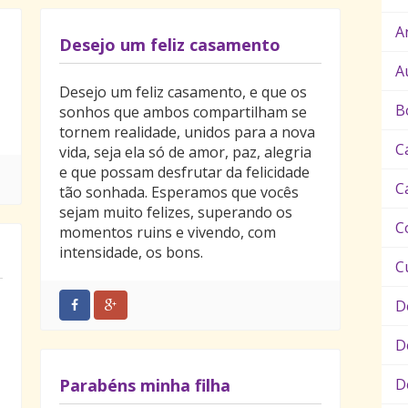
A
Desejo um feliz casamento
A
Desejo um feliz casamento, e que os
B
sonhos que ambos compartilham se
tornem realidade, unidos para a nova
C
vida, seja ela só de amor, paz, alegria
e que possam desfrutar da felicidade
C
tão sonhada. Esperamos que vocês
sejam muito felizes, superando os
C
momentos ruins e vivendo, com
intensidade, os bons.
C
D
D
Parabéns minha filha
D