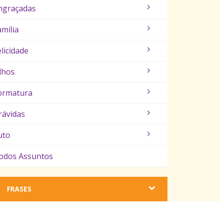
ngraçadas
amília
elicidade
ilhos
ormatura
rávidas
uto
odos Assuntos
FRASES