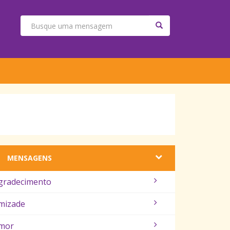
MENSAGENS
gradecimento
mizade
mor