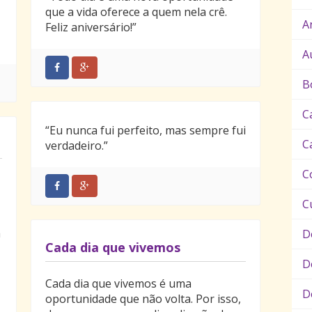
que a vida oferece a quem nela crê.
A
Feliz aniversário!”
A
B
C
“Eu nunca fui perfeito, mas sempre fui
C
verdadeiro.”
C
C
a
D
Cada dia que vivemos
D
Cada dia que vivemos é uma
D
oportunidade que não volta. Por isso,