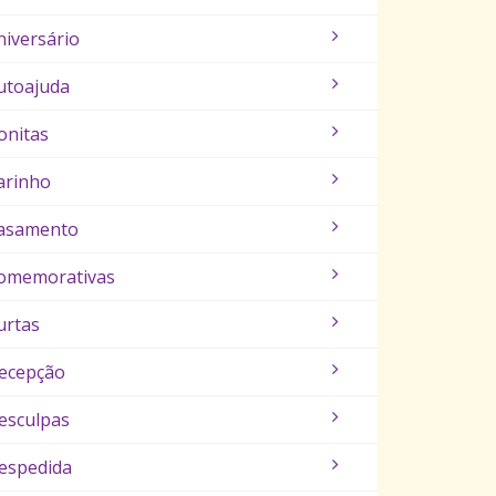
niversário
utoajuda
onitas
arinho
asamento
omemorativas
urtas
ecepção
esculpas
espedida