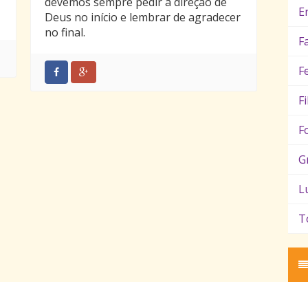
devemos sempre pedir a direção de
E
Deus no início e lembrar de agradecer
no final.
F
F
F
F
G
L
T