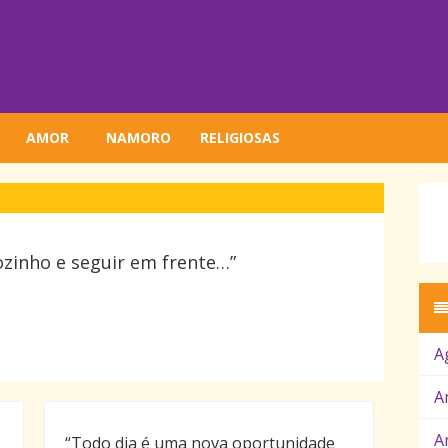
AMOR
NAMORO
RELIGIOSAS
ozinho e seguir em frente…”
A
A
A
“Todo dia é uma nova oportunidade