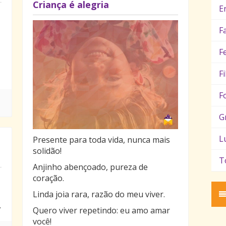
Criança é alegria
E
F
F
F
F
G
L
Presente para toda vida, nunca mais
solidão!
T
Anjinho abençoado, pureza de
coração.
Linda joia rara, razão do meu viver.
.
Quero viver repetindo: eu amo amar
você!