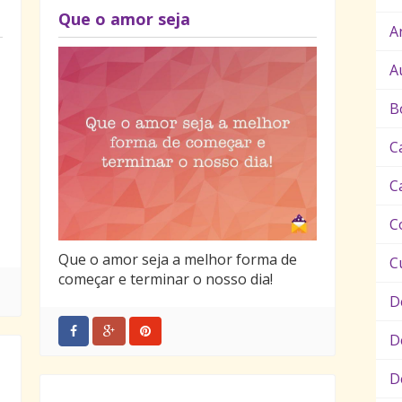
Que o amor seja
A
A
B
C
C
C
Que o amor seja a melhor forma de
C
começar e terminar o nosso dia!
D
D
D