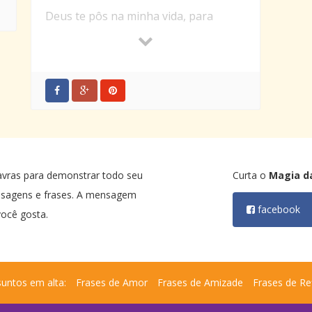
Deus te pôs na minha vida, para
trazer felicidade.
Viveremos sempre juntos, com muita
cumplicidade.
Luz e esperança!
Coração cheio de amor!
Riqueza que veio dos céus!
Presente de Nosso Senhor!
avras para demonstrar todo seu
Curta o
Magia d
Feliz Dia das Crianças!
nsagens e frases. A mensagem
facebook
ocê gosta.
untos em alta:
Frases de Amor
Frases de Amizade
Frases de Re