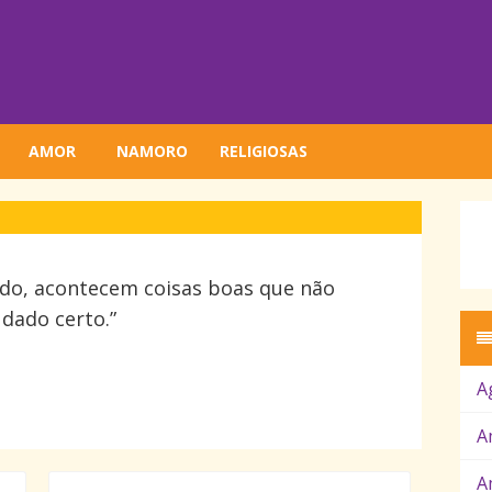
AMOR
NAMORO
RELIGIOSAS
do, acontecem coisas boas que não
 dado certo.”
A
A
A