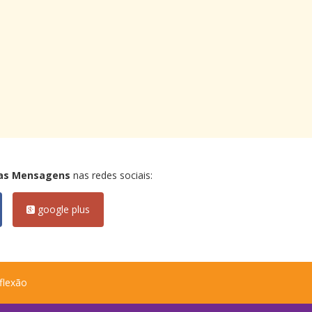
as Mensagens
nas redes sociais:
google plus
flexão