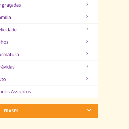
ngraçadas
amília
elicidade
ilhos
ormatura
rávidas
uto
odos Assuntos
FRASES