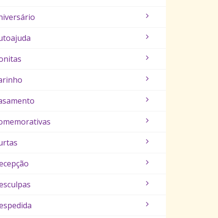
niversário
utoajuda
onitas
arinho
asamento
omemorativas
urtas
ecepção
esculpas
espedida