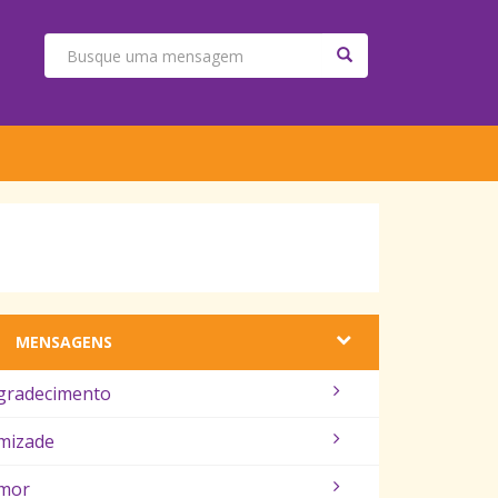
MENSAGENS
gradecimento
mizade
mor