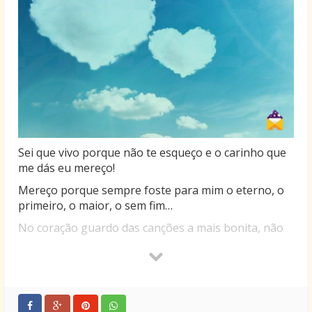
Sei que vivo porque não te esqueço e o carinho que
me dás eu mereço!
Mereço porque sempre foste para mim o eterno, o
primeiro, o maior, o sem fim…
No coração guardo das canções a mais bonita, não
pela harmonia ou a beleza da escrita, mas porque de
todas, foi a mais ouvida, a mais desfrutada, a mais
sentida.
Sempre deste e hoje me dás tanta ternura, me dás a
paz, a alegria, me dás a candura e me fizeste a mais