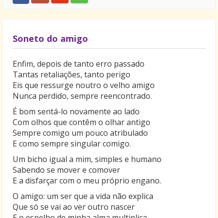
feliz das mulheres.
Por isso terás de mim tudo que quiseres. A beleza do
eterno, do sempre, do tudo, tão difícil de entender
Soneto do amigo
pelo resto do mundo, é tão simples para nós que
nos queremos tanto e conservamos dos primeiros
Enfim, depois de tanto erro passado
beijos o encanto.
Tantas retaliações, tanto perigo
Pensar só em ti é para mim prazeroso! Sentir teus
Eis que ressurge noutro o velho amigo
braços em abraços é gostoso!
Nunca perdido, sempre reencontrado.
Falar contigo, recordar, viver tudo novamente,
É bom sentá-lo novamente ao lado
saboreando o amor que nunca foi ausente,
Com olhos que contêm o olhar antigo
oferecendo-te, de mim, o que há de mais sagrado: o
Sempre comigo um pouco atribulado
meu coração todo inteiro, de amor embriagado!
E como sempre singular comigo.
Um bicho igual a mim, simples e humano
Sabendo se mover e comover
E a disfarçar com o meu próprio engano.
O amigo: um ser que a vida não explica
Que só se vai ao ver outro nascer
E o espelho de minha alma multiplica…