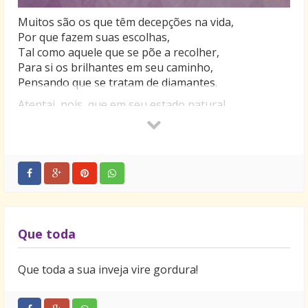
Muitos são os que têm decepções na vida,
Por que fazem suas escolhas,
Tal como aquele que se põe a recolher,
Para si os brilhantes em seu caminho,
Pensando que se tratam de diamantes.
Atentai, pois, que em seu estado natural,
Um diamante mais assemelha-se a um carvão,
E distraindo-se com brilhantes,
Você poderia nem dar atenção a ele.
Que toda
Que toda a sua inveja vire gordura!