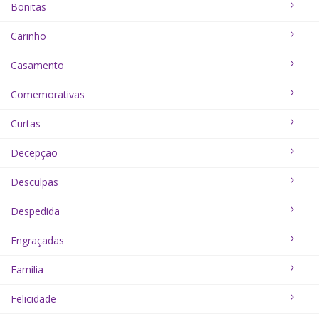
E pela força do pensamento
Bonitas
Nos tornamos apenas um só.
Carinho
Boa Noite Meu Amor…
Casamento
Já estou indo te encontrar!
Comemorativas
Curtas
Decepção
Desculpas
Despedida
Engraçadas
Família
Felicidade