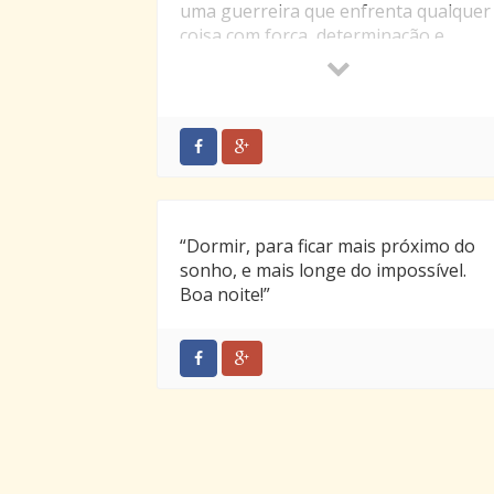
uma guerreira que enfrenta qualquer
coisa com força, determinação e
honradez.
Mantenha sempre esse espírito, filha,
e tenho certeza que terá muito
sucesso em sua vida. Mais uma vez
parabéns! Estou tão orgulhosa. Eu te
amo, muito!
“Dormir, para ficar mais próximo do
sonho, e mais longe do impossível.
Boa noite!”