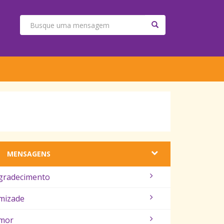
MENSAGENS
gradecimento
mizade
mor