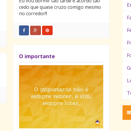
Eu vou dormir tão tarde e acordo tão
E
cedo que quase cruzo comigo mesmo
no corredor!!
F
F
F
F
O importante
G
L
T