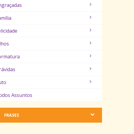
ngraçadas
amília
elicidade
ilhos
ormatura
rávidas
uto
odos Assuntos
FRASES