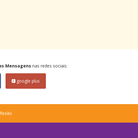
as Mensagens
nas redes sociais:
google plus
flexão