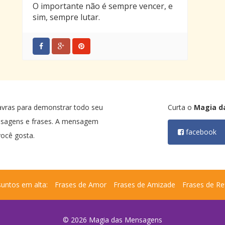
O importante não é sempre vencer, e
sim, sempre lutar.
avras para demonstrar todo seu
Curta o
Magia d
nsagens e frases. A mensagem
facebook
ocê gosta.
untos em alta:
Frases de Amor
Frases de Amizade
Frases de Re
© 2026 Magia das Mensagens