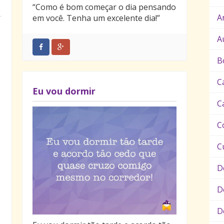
“Como é bom começar o dia pensando
A
em você. Tenha um excelente dia!”
A
B
C
Eu vou dormir
C
C
C
D
s
D
D