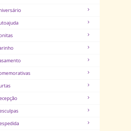
niversário
utoajuda
onitas
arinho
asamento
omemorativas
urtas
ecepção
esculpas
espedida