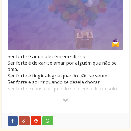
Ser forte é amar alguém em silêncio.
Ser forte é deixar-se amar por alguém que não se
ama.
Ser forte é fingir alegria quando não se sente.
Ser forte é sorrir quando se deseja chorar.
Ser forte é consolar quando se precisa de consolo.
Ser forte é calar quando o ideal seria gritar a todos a
sua angústia.
Ser forte é irradiar felicidade quando se é infeliz.
Ser forte é esperar quando não se acredita no
retorno.
Ser forte é elogiar quando se tem vontade de