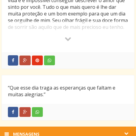
vida e é impossível conseguir descrever o amor que
sinto por você. Tudo o que mais quero é lhe dar
muita proteção e um bom exemplo para que um dia
se orgulhe de mim. Seu olhar frágil e sua doce forma
de sorrir são aquilo que de mais precioso eu tenho.
Nada nem ninguém me consegue dar uma alegria
tão grande como aquela que sinto quando tenho
você nos meus braços.
“Que esse dia traga as esperanças que faltam e
muitas alegrias.”
MENSAGENS