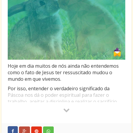
Hoje em dia muitos de nós ainda não entendemos
como o fato de Jesus ter ressuscitado mudou o
mundo em que vivemos.
Por isso, entender o verdadeiro significado da
Páscoa nos dá o poder espiritual para fazer o
trabalho, aceitar a disciplina e realizar o sacrifício
para que um dia possamos viver num mundo
melhor, cheio de paz e alegria.
Afinal, qual o significado da Páscoa? É viver dia a dia
acreditando que existe um poder maior presente em