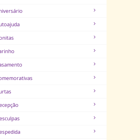
niversário
utoajuda
onitas
arinho
asamento
omemorativas
urtas
ecepção
esculpas
espedida