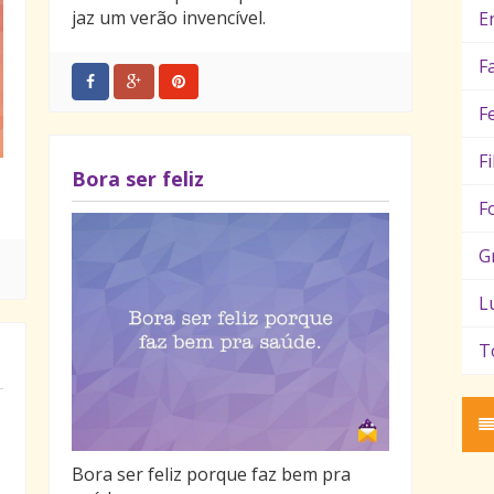
jaz um verão invencível.
E
F
F
F
Bora ser feliz
F
G
L
T
Bora ser feliz porque faz bem pra