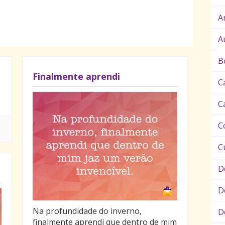
A
A
B
Finalmente aprendi
C
C
C
C
D
D
Na profundidade do inverno,
D
finalmente aprendi que dentro de mim