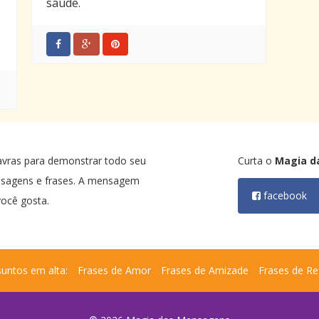
saúde.
avras para demonstrar todo seu
Curta o
Magia d
nsagens e frases. A mensagem
facebook
ocê gosta.
untos em alta:
Frases de Amor
Frases de Amizade
Frases de Re