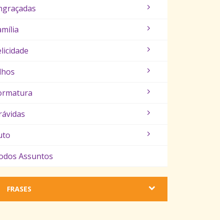
ngraçadas
amília
elicidade
ilhos
ormatura
rávidas
uto
odos Assuntos
FRASES