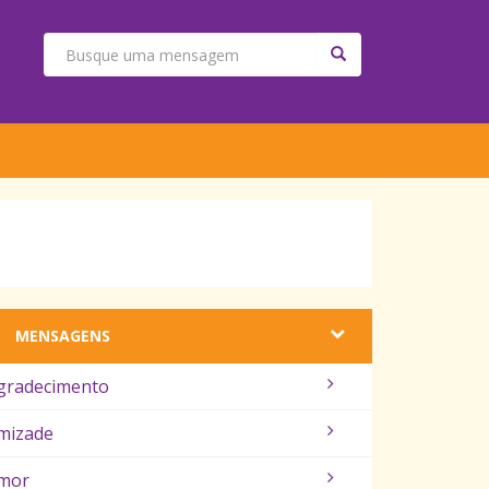
MENSAGENS
gradecimento
mizade
mor