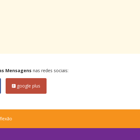
as Mensagens
nas redes sociais:
google plus
flexão