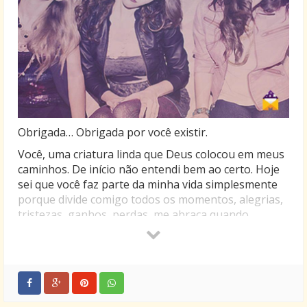
Obrigada… Obrigada por você existir.
Você, uma criatura linda que Deus colocou em meus
caminhos. De início não entendi bem ao certo. Hoje
sei que você faz parte da minha vida simplesmente
porque divide comigo todos os momentos, alegrias,
tristezas, ganhos, perdas, me abraça quando
precisa, me dá uma dura quando preciso…
Você… Você é uma amiga especial! Uma joia preciosa
que jamais encontrarei em outro lugar. Quero
guardar-te sempre em meu coração. Aliás, como
sairá de lá, se já tem um lugar essencial, que jamais