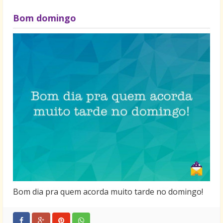
viver de novo.
Aproveite este ano que está chegando para realizar
Bom domingo
todos os seus sonhos!
Feliz Natal e um próspero Ano Novo para todos!
Bom dia pra quem acorda muito tarde no domingo!