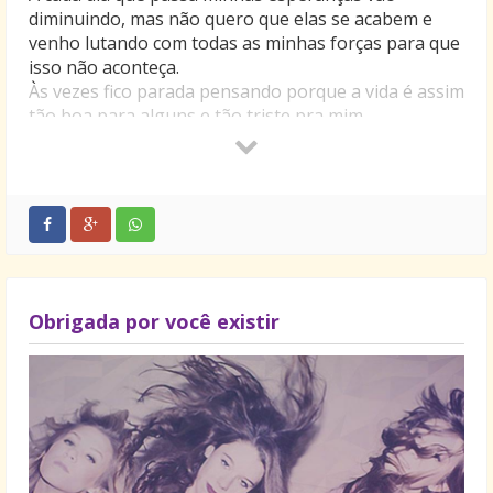
diminuindo, mas não quero que elas se acabem e
venho lutando com todas as minhas forças para que
isso não aconteça.
Às vezes fico parada pensando porque a vida é assim
tão boa para alguns e tão triste pra mim.
Sei que nunca ficaremos juntos, mas também sei e
sinto que meu amor por você não terá fim.
Mas quem sabe um dia isso acabe e como sonho, a
felicidade reine em nossas vidas prevalecendo o
amor em nossos corações.
Tudo isso não passa de ilusões e mais ilusões que
vão destruindo as minhas esperanças e construindo
obstáculos tão altos e difíceis de se ultrapassar e
Obrigada por você existir
vencer.
Só quero que saiba que te amo muito e sempre vou
te amar.