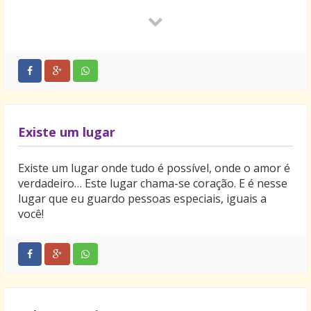
amor.
Quero que você tenha o descanso que merece, e que
a minha alma também descanse de tanta dor. Mas
ainda é impossível seguir em frente com a vida. Você
está muito presente em meu coração.
Existe um lugar
Existe um lugar onde tudo é possível, onde o amor é
verdadeiro… Este lugar chama-se coração. E é nesse
lugar que eu guardo pessoas especiais, iguais a
você!