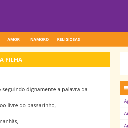
AMOR
NAMORO
RELIGIOSAS
A FILHA
no seguindo dignamente a palavra da
A
oo livre do passarinho,
A
 manhãs,
A