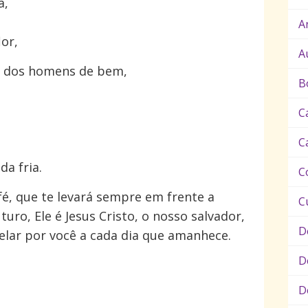
a,
A
or,
A
s dos homens de bem,
B
C
C
a fria.
C
é, que te levará sempre em frente a
C
uro, Ele é Jesus Cristo, o nosso salvador,
D
velar por você a cada dia que amanhece.
D
D