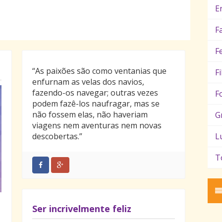
E
F
F
“As paixões são como ventanias que
F
enfurnam as velas dos navios,
fazendo-os navegar; outras vezes
F
podem fazê-los naufragar, mas se
não fossem elas, não haveriam
G
viagens nem aventuras nem novas
descobertas.”
L
T
Ser incrivelmente feliz