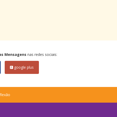
as Mensagens
nas redes sociais:
google plus
flexão