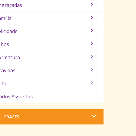
ngraçadas
amília
elicidade
ilhos
ormatura
rávidas
uto
odos Assuntos
FRASES