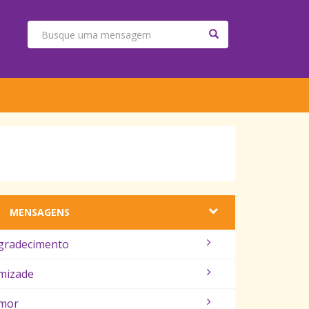
MENSAGENS
gradecimento
mizade
mor