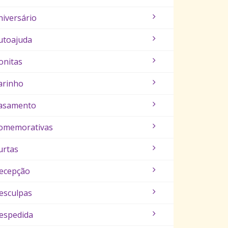
niversário
utoajuda
onitas
arinho
asamento
omemorativas
urtas
ecepção
esculpas
espedida