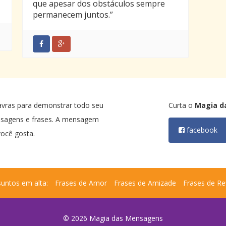
que apesar dos obstáculos sempre
permanecem juntos.”
avras para demonstrar todo seu
Curta o
Magia d
nsagens e frases. A mensagem
facebook
ocê gosta.
untos em alta:
Frases de Amor
Frases de Amizade
Frases de Re
© 2026 Magia das Mensagens