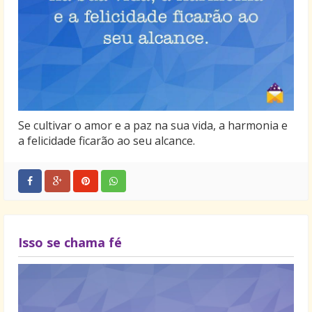
Tente observar melhor o que está a sua volta. Com
certeza alguns desses sinais já estão por perto, e
você nem os notou ainda.
Lembre-se que: o universo sempre conspira a seu
favor quando você possui um objetivo claro e uma
disponibilidade de crescimento.
Se cultivar o amor e a paz na sua vida, a harmonia e
a felicidade ficarão ao seu alcance.
Isso se chama fé