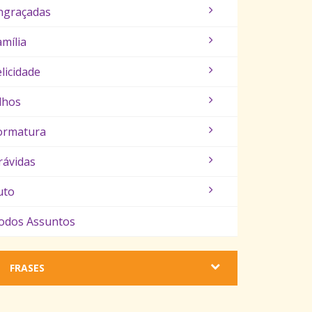
ngraçadas
amília
elicidade
ilhos
ormatura
rávidas
uto
odos Assuntos
FRASES