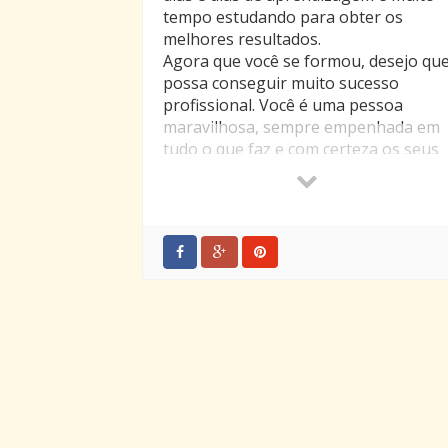
tempo estudando para obter os
melhores resultados.
Agora que você se formou, desejo qu
possa conseguir muito sucesso
profissional. Você é uma pessoa
maravilhosa, sempre empenhada em
tudo o que faz e com certeza os seus
objetivos serão plenamente
alcançados.