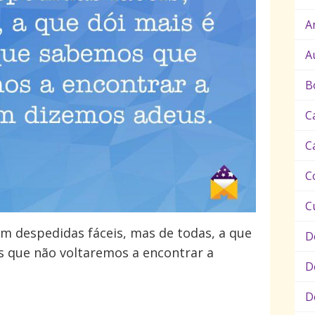
A
A
B
C
C
C
C
m despedidas fáceis, mas de todas, a que
D
 que não voltaremos a encontrar a
D
D