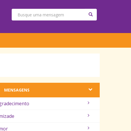
MENSAGENS
gradecimento
mizade
mor