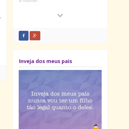
a mulher.
– Pode ficar tranquila mãe. Na semana
que vem eu vou fazer um lance
e
diferente.
– Vai?
– Vou!… Quero sair dessa rotina.
– Que bacana filho! O que você vai
fazer?
Inveja dos meus pais
– Vou dormir na sala.