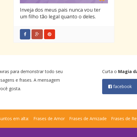
Inveja dos meus pais nunca vou ter
um filho tão legal quanto o deles.
avras para demonstrar todo seu
Curta o
Magia d
nsagens e frases. A mensagem
facebook
ocê gosta.
untos em alta:
Frases de Amor
Frases de Amizade
Frases de Re