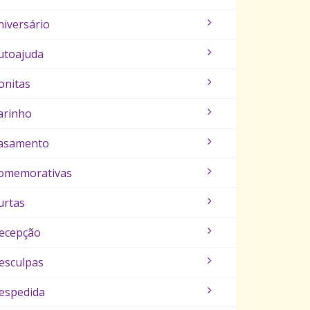
niversário
utoajuda
onitas
arinho
asamento
omemorativas
urtas
ecepção
esculpas
espedida