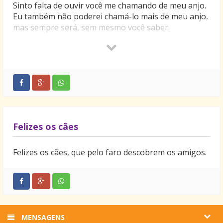
Sinto falta de ouvir você me chamando de meu anjo.
Eu também não poderei chamá-lo mais de meu anjo,
mas sempre será, sem mesmo você saber.
Difícil aceitar a nossa separação, mas continuo
pensando em você, te adorando e admirando.
Amigo, te perdi.
Felizes os cães
Felizes os cães, que pelo faro descobrem os amigos.
MENSAGENS