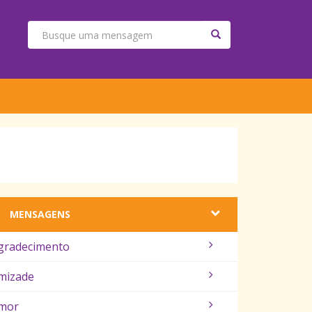
MENSAGENS
gradecimento
mizade
mor