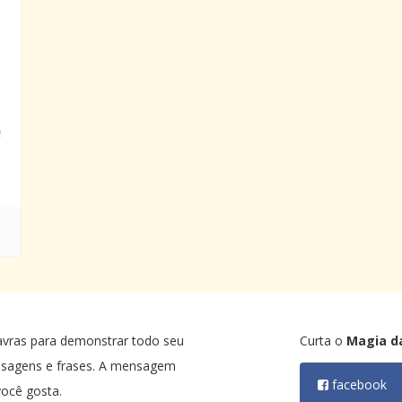
e
avras para demonstrar todo seu
Curta o
Magia d
nsagens e frases. A mensagem
facebook
ocê gosta.