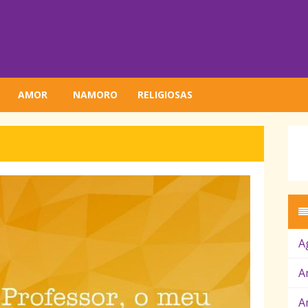
AMOR
NAMORO
RELIGIOSAS
A
A
A