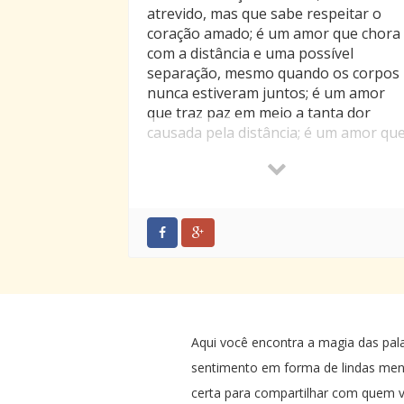
atrevido, mas que sabe respeitar o
coração amado; é um amor que chora
com a distância e uma possível
separação, mesmo quando os corpos
nunca estiveram juntos; é um amor
que traz paz em meio a tanta dor
causada pela distância; é um amor qu
encurta a distância e une dois
corações em um só coração; é um
amor que dá esperança de encontro
inesquecível; é um amor que dá a
certeza de nos pertencermos, mesmo
quando as impossibilidades são reais;
é um amor que vivifica.
É assim!
Isto é o nosso amor.
Aqui você encontra a magia das pal
sentimento em forma de lindas me
certa para compartilhar com quem v