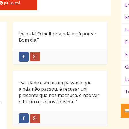
pinterest
E
F
F
“Acorda! O melhor ainda está por vir…
Bom dia.”
F
F
G
L
“Saudade é amar um passado que
ainda não passou, é recusar um
T
presente que nos machuca, é não ver
.
o futuro que nos convida…”