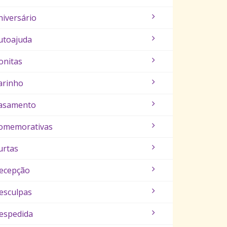
niversário
utoajuda
onitas
arinho
asamento
omemorativas
urtas
ecepção
esculpas
espedida