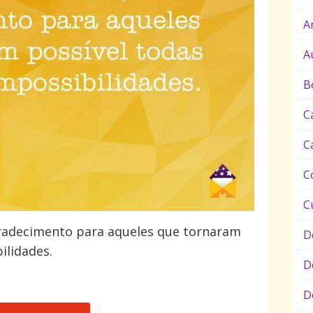
A
A
B
C
C
C
C
gradecimento para aqueles que tornaram
D
ilidades.
D
D