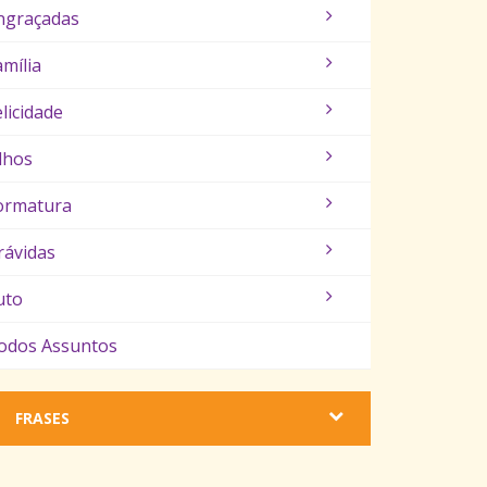
ngraçadas
amília
elicidade
ilhos
ormatura
rávidas
uto
odos Assuntos
FRASES