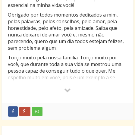
essencial na minha vida: você!
Obrigado por todos momentos dedicados a mim,
pelas palavras, pelos conselhos, pelo amor, pela
honestidade, pelo afeto, pela amizade. Saiba que
nunca deixarei de amar você e, mesmo não
parecendo, quero que um dia todos estejam felizes,
sem problema algum.
Torço muito pela nossa família. Torço muito por
você, que durante toda a sua vida se mostrou uma
pessoa capaz de conseguir tudo o que quer. Me
espelho muito em você, pois é um exemplo a se
seguir.
Hoje, depois dos momentos que passamos juntos,
olho para trás e vejo que tenho uma pessoa em
quem posso me apoiar sempre que estiver
necessitando de amor e compreensão.
Muito mais do que mãe você é minha amiga, meu
escudo contra todas as coisas ruins, pois a partir do