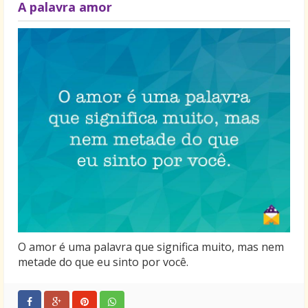
momento em que trespassam a sua barreira de
A palavra amor
amor, enfraquecem, me poupando do mal. Só uma
palavra pode exprimir exatamente o quanto estou
grato. Obrigado! Te amo muito!
O amor é uma palavra que significa muito, mas nem
metade do que eu sinto por você.