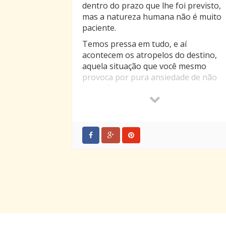
dentro do prazo que lhe foi previsto,
mas a natureza humana não é muito
paciente.
Temos pressa em tudo, e aí
acontecem os atropelos do destino,
aquela situação que você mesmo
provoca por pura ansiedade de não
aguardar.
Então alguém poderia dizer: mas qual
é esse tempo certo? Bom, basta
observar os sinais…
Quando alguma coisa está para
acontecer ou chegar até sua vida,
pequenas manifestações do cotidiano
enviarão sinais indicando o caminho.
Pode ser a palavra de um amigo, um
texto lido, uma observação qualquer;
mas com certeza, o sincronismo se
encarregará de colocar você no lugar