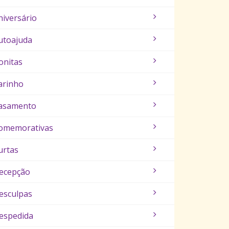
niversário
utoajuda
onitas
arinho
asamento
omemorativas
urtas
ecepção
esculpas
espedida