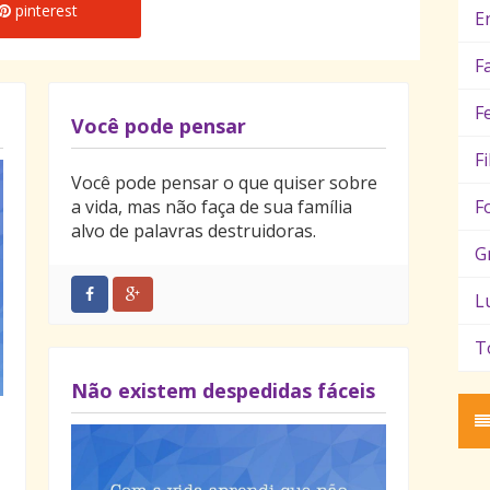
pinterest
E
F
F
Você pode pensar
F
Você pode pensar o que quiser sobre
a vida, mas não faça de sua família
F
alvo de palavras destruidoras.
G
L
T
Não existem despedidas fáceis