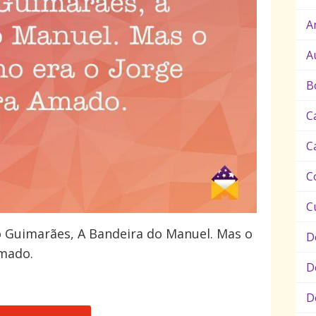
A
A
B
C
C
C
C
o Guimarães, A Bandeira do Manuel. Mas o
D
Amado.
D
D