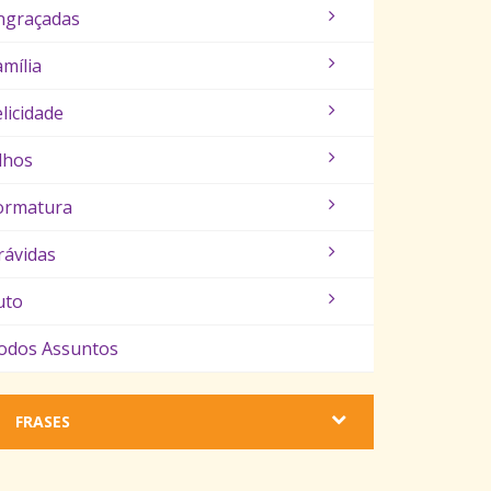
ngraçadas
amília
elicidade
ilhos
ormatura
rávidas
uto
odos Assuntos
FRASES