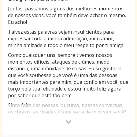
Juntas, passamos alguns dos melhores momentos
de nossas vidas, você também deve achar o mesmo…
Eu acho!
Talvez estas palavras sejam insuficientes para
expressar toda a minha admiração, meu amor,
minha amizade e todo o meu respeito por ti amiga.
Como quaisquer uns, sempre tivemos nossos
momentos difíceis, ataques de ciúmes, medo,
distância, uma infinidade de coisas. Eu só gostaria
que você soubesse que você é uma das pessoas
mais importantes para mim, que confio em você, que
torço pela tua felicidade e estou muito feliz agora
por saber que está tão bem…
Sinto falta das nossas loucuras, nossas conversas,
os choros, as risadas. O que seria de mim sem você?
Saiba, a distância não é nada se comparada a
grandeza de todas as coisas… Os verdadeiros
sentimentos ficam dentro de nós e jamais são