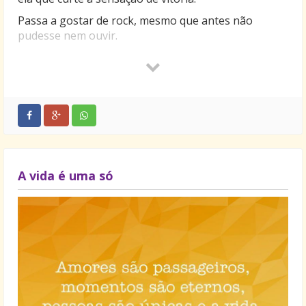
Passa a gostar de rock, mesmo que antes não
pudesse nem ouvir.
Passa a olhar com simpatia, os ídolos e os amores
de seus filhos. Passa a adorar cachorros, Mesmo que
antes só gostasse de gatos. Desnecessário dizer o
que ela sente, Quando alguma coisa dá errado,
porque, por tabela, Ela sentirá em dose tripla, Cada
tombo, Cada perda, Cada rejeição, Cada fracasso,
Cada desapontamento. Tudo isto são…coisas de mãe
!
A vida é uma só