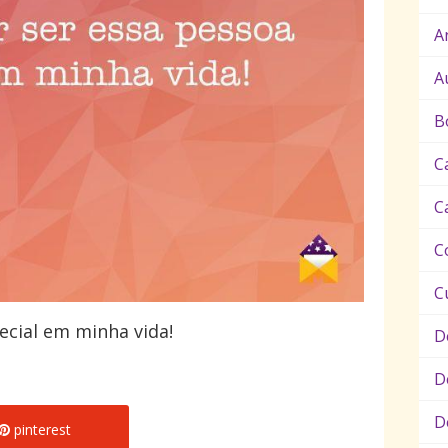
A
A
B
C
C
C
C
ecial em minha vida!
D
D
D
pinterest