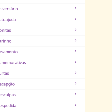
niversário
utoajuda
onitas
arinho
asamento
omemorativas
urtas
ecepção
esculpas
espedida