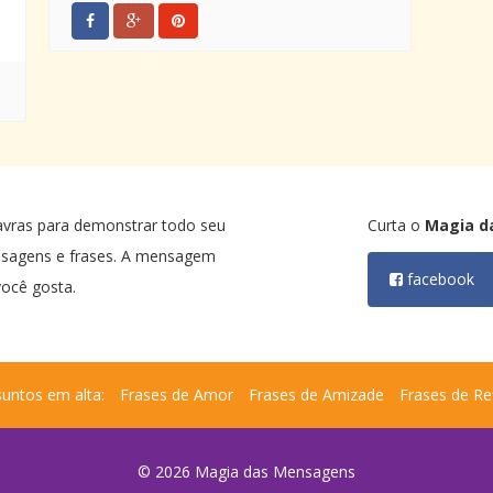
avras para demonstrar todo seu
Curta o
Magia d
nsagens e frases. A mensagem
facebook
ocê gosta.
untos em alta:
Frases de Amor
Frases de Amizade
Frases de Re
© 2026 Magia das Mensagens