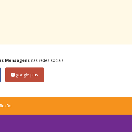
as Mensagens
nas redes sociais:
google plus
flexão