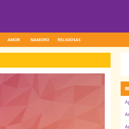
AMOR
NAMORO
RELIGIOSAS
L
A
A
A