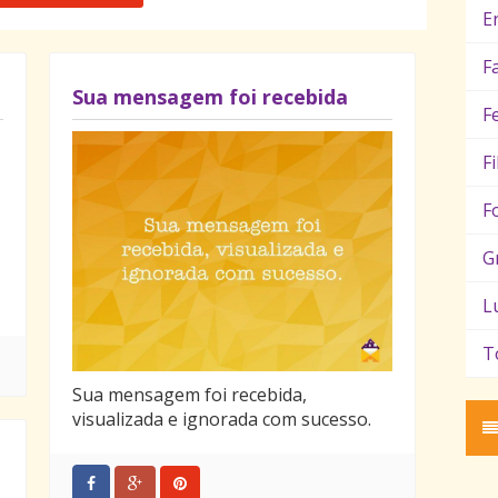
E
F
Sua mensagem foi recebida
F
F
F
G
L
T
Sua mensagem foi recebida,
visualizada e ignorada com sucesso.