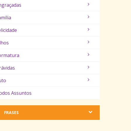
ngraçadas
amília
elicidade
ilhos
ormatura
rávidas
uto
odos Assuntos
FRASES