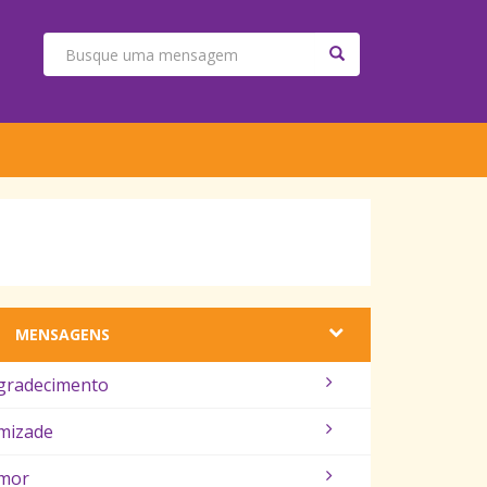
MENSAGENS
gradecimento
mizade
mor