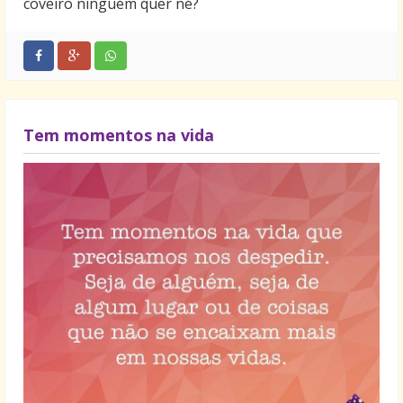
coveiro ninguém quer né?
A minha vida vida não tem mais sentido sem você.
Só você sabe como me fazer feliz e só você me
completa.
Se eu pudesse resumir a felicidade em uma só
palavra eu escolheria “você”.
Tem momentos na vida
Sua presença é a única que eu quero sentir por
perto e seus lábios são os únicos que quero beijar,
pois a eternidade ao seu lado é como um minuto ao
lado de qualquer outra pessoa.
Se um dia houver alguma dúvida do que sinto por
você, basta fechar os olhos e pensar em tudo o que
já passamos e tudo o que ainda vamos passar
juntos.
Nunca se esqueça do imenso amor que eu sinto por
você!