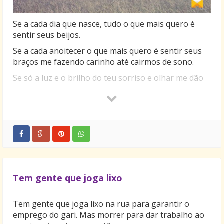
Se a cada dia que nasce, tudo o que mais quero é
sentir seus beijos.
Se a cada anoitecer o que mais quero é sentir seus
braços me fazendo carinho até cairmos de sono.
Se só a luz e o brilho do teu sorriso e olhar me dão
motivação para acordar todo dia e enfrentar o que
esse mundo tem a nos trazer.
Se a cada dia que acordo me lembro do seu rostinho
de anjo e sei que enquanto você estiver do meu lado,
me amando, eu sempre serei a pessoa mais feliz do
mundo.
Se durante minhas noites, só você habita nos meus
sonhos e faz da minha noite a melhor possível.
Tem gente que joga lixo
Se tudo o que eu preciso está na pessoa que eu mais
amo neste mundo.
Tem gente que joga lixo na rua para garantir o
emprego do gari. Mas morrer para dar trabalho ao
Te amo!