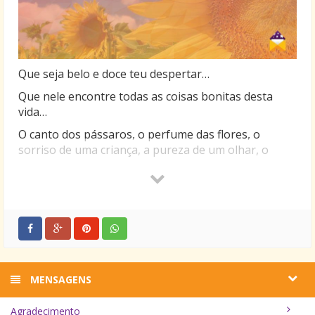
Que seja belo e doce teu despertar…
Que nele encontre todas as coisas bonitas desta
vida…
O canto dos pássaros, o perfume das flores, o
sorriso de uma criança, a pureza de um olhar, o
calor de um amor…
Tenha um bom dia!
MENSAGENS
Agradecimento