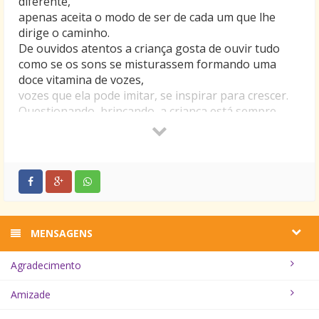
diferente,
apenas aceita o modo de ser de cada um que lhe
dirige o caminho.
De ouvidos atentos a criança gosta de ouvir tudo
como se os sons se misturassem formando uma
doce vitamina de vozes,
vozes que ela pode imitar, se inspirar para crescer.
Questionando, brincando, a criança está sempre
evoluindo,
achando esse mundo um Paraíso,
mas a criança sabe no seu interior o que é o amor
e quer sugá-lo como se fosse seu único alimento,
não lhe dê uma mamadeira de ódio,
pois com certeza sua contaminação seria fatal e
inesquecível.
MENSAGENS
Criança me lembra: cor, amor, arco-íris, rosas,
doce de brigadeiro,
Agradecimento
tintas das cores: vermelha, laranja, azul, amarelo;
me lembra cachoeira, pássaros, dia de festa.
Amizade
Ser criança é estar de bem com a vida,
é ter toda a energia do Universo em si.