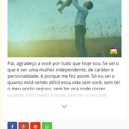
Pai, agradeço a você por tudo que hoje sou. Se sei o
que é ser uma mulher independente, de caráter e
personalidade, é porque me fez assim. Só eu sei o
quanto está sendo difícil essa vida sem você, sem ter
o meu porto seguro, sem ter pra onde correr
quando sinto medo à noite, sem ter o seu colo
quentinho pra deitar e chorar quando o peito está
apertado, cheio de tristezas.
Mas, o que fazer se essa tristeza toda é de saudade
de você? Não culpo Deus por tê-lo levado, se isso