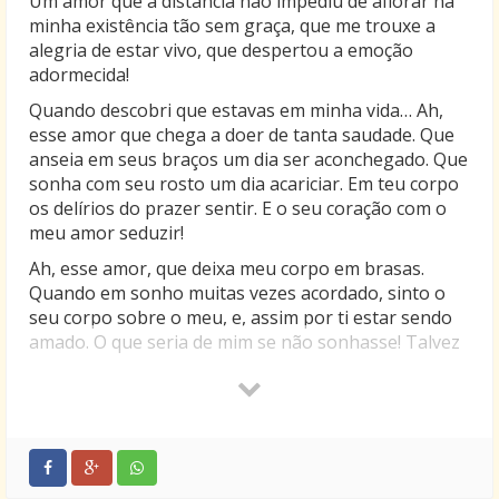
Um amor que a distância não impediu de aflorar na
minha existência tão sem graça, que me trouxe a
alegria de estar vivo, que despertou a emoção
adormecida!
Quando descobri que estavas em minha vida… Ah,
esse amor que chega a doer de tanta saudade. Que
anseia em seus braços um dia ser aconchegado. Que
sonha com seu rosto um dia acariciar. Em teu corpo
os delírios do prazer sentir. E o seu coração com o
meu amor seduzir!
Ah, esse amor, que deixa meu corpo em brasas.
Quando em sonho muitas vezes acordado, sinto o
seu corpo sobre o meu, e, assim por ti estar sendo
amado. O que seria de mim se não sonhasse! Talvez
perdesse a esperança. Mas eu sonho, e tenho
esperança que um dia em nossas vidas vou lhe
encontrar, com meu carinho e meu amor pode dizer:
eu nasci para lhe amar e ser amado por você.