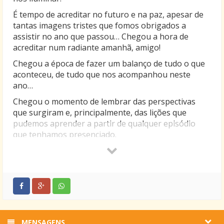
É tempo de acreditar no futuro e na paz, apesar de
tantas imagens tristes que fomos obrigados a
assistir no ano que passou… Chegou a hora de
acreditar num radiante amanhã, amigo!
Chegou a época de fazer um balanço de tudo o que
aconteceu, de tudo que nos acompanhou neste
ano…
Chegou o momento de lembrar das perspectivas
que surgiram e, principalmente, das lições que
pudemos aprender a partir de qualquer episódio
que tenhamos presenciado.
O próximo ano será melhor, certamente!
Que as dificuldades passadas nos inspirem a
caminhar com mais firmeza; que os problemas nos
incentivem a procurar soluções e a lutar por bons
ideais, sem nunca perder a ternura!
Que o amor prevaleça sobre todas as coisas… Que
MENSAGENS