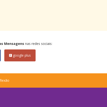
as Mensagens
nas redes sociais:
google plus
flexão