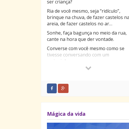
ser criança?
Ria de você mesmo, seja “ridículo”,
brinque na chuva, de fazer castelos n
areia, de fazer castelos no ar…
Sonhe, faça bagunça no meio da rua,
cante na hora que der vontade.
Converse com você mesmo como se
tivesse conversando com um
amiguinho.
Assista desenho animado e veja a sua
vida como se ela fosse um desenho
animado.
Brinque com uma criança, como uma
criança…
Fique feliz simplesmente por ficar,
Mágica da vida
sorria e ria sem motivo, ria de você,
dos seus dramas, do ridículo das
situações.