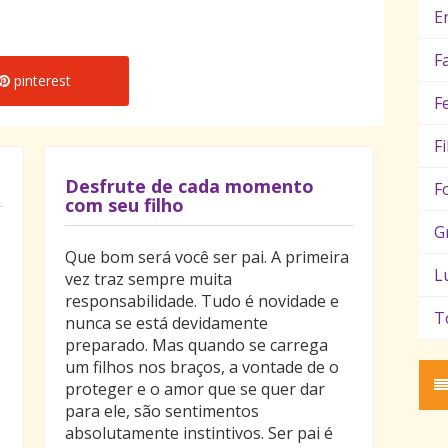
E
F
pinterest
F
F
Desfrute de cada momento
F
com seu filho
G
Que bom será você ser pai. A primeira
L
vez traz sempre muita
responsabilidade. Tudo é novidade e
T
nunca se está devidamente
preparado. Mas quando se carrega
um filhos nos braços, a vontade de o
proteger e o amor que se quer dar
para ele, são sentimentos
absolutamente instintivos. Ser pai é