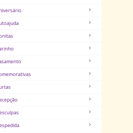
niversário
utoajuda
onitas
arinho
asamento
omemorativas
urtas
ecepção
esculpas
espedida