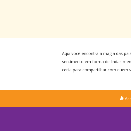
Então, coloque uma panela na cabeça
e solte o menino maluquinho que
existe dentro de você! Só não vale
subir no muro e achar que sabe voar,
né?
Feliz Dia das Crianças!
Que Nossa Senhora da Aparecida e
seu anjo da guarda estejam sempre
Aqui você encontra a magia das pal
presente, protegendo de todos os
sentimento em forma de lindas me
males dessa vida.
certa para compartilhar com quem v
Um beijo, um abraço e um aperto de
mão, com todo meu carinho….
Ass