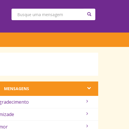
MENSAGENS
gradecimento
mizade
mor