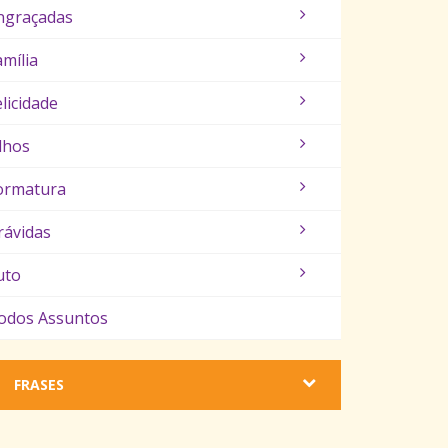
ngraçadas
amília
elicidade
ilhos
ormatura
rávidas
uto
odos Assuntos
FRASES