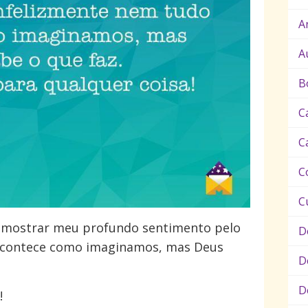
A
A
B
C
C
C
C
mostrar meu profundo sentimento pelo
D
 acontece como imaginamos, mas Deus
D
D
!