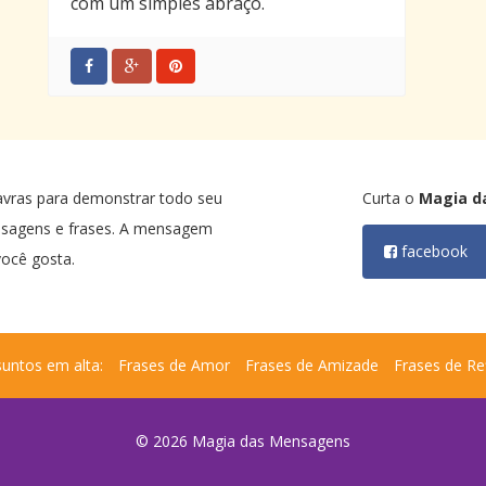
com um simples abraço.
avras para demonstrar todo seu
Curta o
Magia d
nsagens e frases. A mensagem
facebook
ocê gosta.
untos em alta:
Frases de Amor
Frases de Amizade
Frases de Re
© 2026 Magia das Mensagens