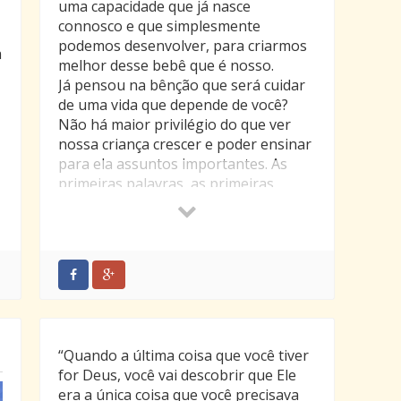
uma capacidade que já nasce
connosco e que simplesmente
podemos desenvolver, para criarmos
a
melhor desse bebê que é nosso.
Já pensou na bênção que será cuidar
de uma vida que depende de você?
Não há maior privilégio do que ver
nossa criança crescer e poder ensinar
para ela assuntos importantes. As
primeiras palavras, as primeiras
conquistas, todos os momentos serão
significativos e encherão você de
felicidade. Ser pai de primeira viagem
é uma experiência incrível que você
nunca esquecerá. Desfrute de cada
momento com seu filho e faça com
que ele sinta todo o orgulho em você.
“Quando a última coisa que você tiver
for Deus, você vai descobrir que Ele
era a única coisa que você precisava