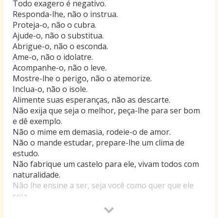
Todo exagero é negativo.
Responda-lhe, não o instrua.
Proteja-o, não o cubra.
Ajude-o, não o substitua.
Abrigue-o, não o esconda.
Ame-o, não o idolatre.
Acompanhe-o, não o leve.
Mostre-lhe o perigo, não o atemorize.
Inclua-o, não o isole.
Alimente suas esperanças, não as descarte.
Não exija que seja o melhor, peça-lhe para ser bom
e dê exemplo.
Não o mime em demasia, rodeie-o de amor.
Não o mande estudar, prepare-lhe um clima de
estudo.
Não fabrique um castelo para ele, vivam todos com
naturalidade.
Não lhe ensine a ser, seja você como quer que ele
seja.
Não lhe dedique a vida, vivam todos.
Lembre-se de que seu filho não o escuta, ele o olha.