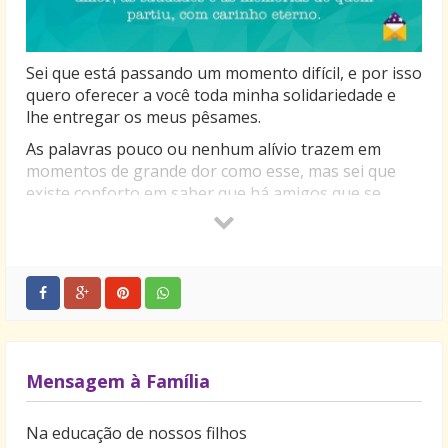
Sei que está passando um momento difícil, e por isso
quero oferecer a você toda minha solidariedade e
lhe entregar os meus pêsames.
As palavras pouco ou nenhum alívio trazem em
momentos de grande dor como esse, mas sei que
existe conforto em saber que há amigos que se
preocupam com você e lhe prestam total
solidariedade.
Muita força e fé, pois perante tão definitivo
desfecho apenas nos resta aceitar e guardar o
amor, as saudades e as memórias de quem partiu,
com carinho eterno.
Mensagem à Família
Na educação de nossos filhos