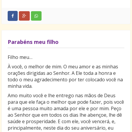
E, finalmente, quando a gaiola do canário se
quebrar, não compre outra…
Ensina-lhe a viver sem portas.
Parabéns meu filho
Filho meu…
À você, o melhor de mim. O meu amor e as minhas
orações dirigidas ao Senhor. A Ele toda a honra e
todo o meu agradecimento por ter colocado você na
minha vida.
Amo muito você e lhe entrego nas mãos de Deus
para que ele faça o melhor que pode fazer, pois você
é uma pessoa muito amada por ele e por mim. Peço
ao Senhor que em todos os dias lhe abençoe, lhe dê
saúde e prosperidade. E com ele, você vencerá, e,
principalmente, neste dia do seu aniversário, eu