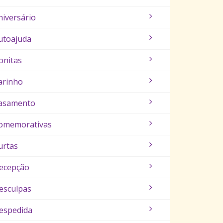
niversário
utoajuda
onitas
arinho
asamento
omemorativas
urtas
ecepção
esculpas
espedida