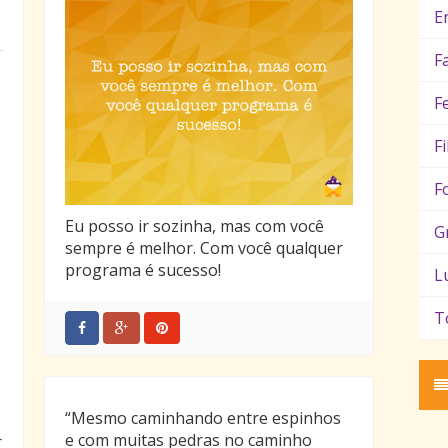
E
F
F
F
F
Eu posso ir sozinha, mas com você
G
sempre é melhor. Com você qualquer
programa é sucesso!
L
T
“Mesmo caminhando entre espinhos
e com muitas pedras no caminho
r