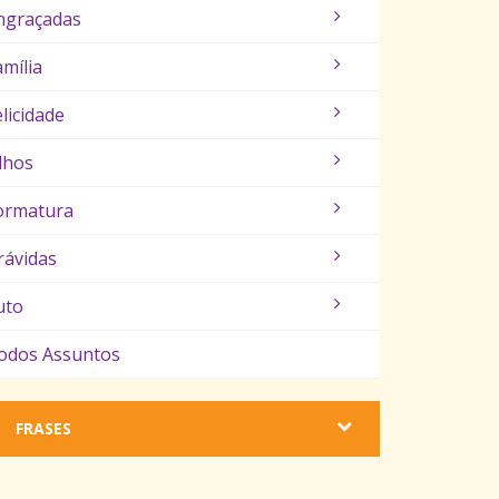
ngraçadas
amília
elicidade
ilhos
ormatura
rávidas
uto
odos Assuntos
FRASES