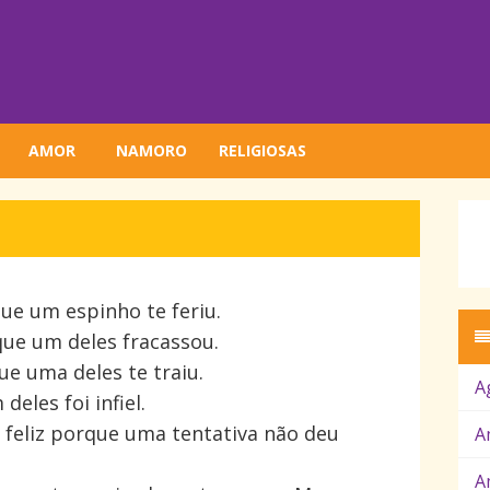
AMOR
NAMORO
RELIGIOSAS
ue um espinho te feriu.
que um deles fracassou.
e uma deles te traiu.
A
eles foi infiel.
r feliz porque uma tentativa não deu
A
A