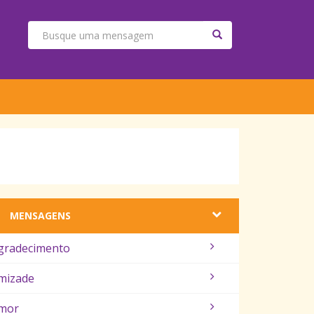
MENSAGENS
gradecimento
mizade
mor