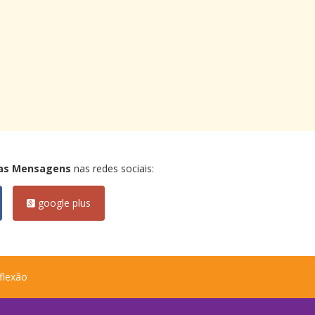
as Mensagens
nas redes sociais:
google plus
flexão