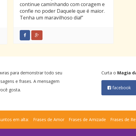
continue caminhando com coragem e
confie no poder Daquele que é maior.
Tenha um maravilhoso dia!”
avras para demonstrar todo seu
Curta o
Magia d
nsagens e frases. A mensagem
facebook
ocê gosta.
untos em alta:
Frases de Amor
Frases de Amizade
Frases de Re