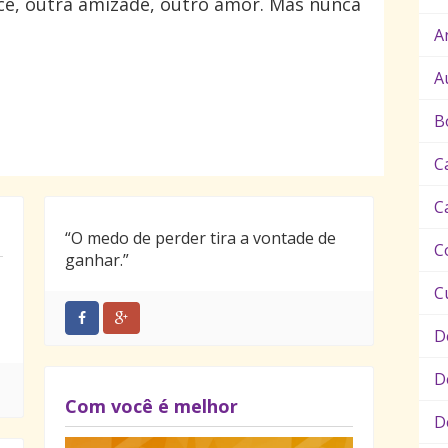
ce, outra amizade, outro amor. Mas nunca
A
A
B
C
C
“O medo de perder tira a vontade de
C
ganhar.”
C
D
D
Com você é melhor
D