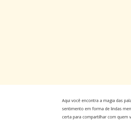
mas a criança sabe no seu interior o
que é o amor
e quer sugá-lo como se fosse seu
único alimento,
não lhe dê uma mamadeira de ódio,
pois com certeza sua contaminação
seria fatal e inesquecível.
Criança me lembra: cor, amor, arco-
íris, rosas,
doce de brigadeiro,
tintas das cores: vermelha, laranja,
azul, amarelo;
me lembra cachoeira, pássaros, dia de
festa.
Ser criança é estar de bem com a vida,
é ter toda a energia do Universo em
Aqui você encontra a magia das pal
si.
sentimento em forma de lindas me
Feliz Dia Das Crianças!
certa para compartilhar com quem v