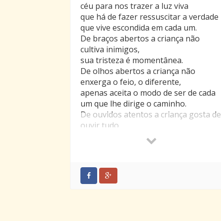
céu para nos trazer a luz viva
que há de fazer ressuscitar a verdade
que vive escondida em cada um.
De braços abertos a criança não
cultiva inimigos,
sua tristeza é momentânea.
De olhos abertos a criança não
enxerga o feio, o diferente,
apenas aceita o modo de ser de cada
um que lhe dirige o caminho.
De ouvidos atentos a criança gosta de
ouvir tudo
como se os sons se misturassem
formando uma doce vitamina de
vozes,
vozes que ela pode imitar, se inspirar
para crescer.
Questionando, brincando, a criança
está sempre evoluindo,
achando esse mundo um Paraíso,