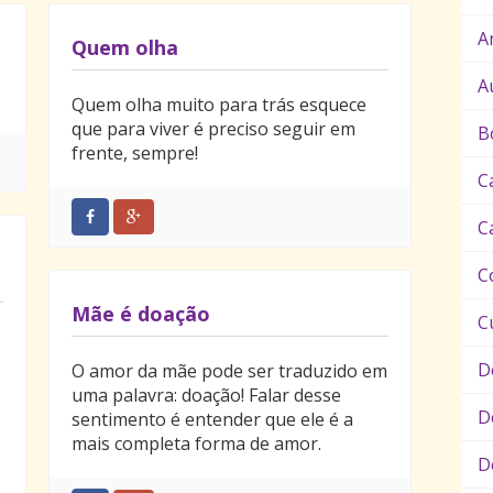
A
Quem olha
A
Quem olha muito para trás esquece
que para viver é preciso seguir em
B
frente, sempre!
C
C
C
Mãe é doação
C
D
O amor da mãe pode ser traduzido em
uma palavra: doação! Falar desse
D
sentimento é entender que ele é a
mais completa forma de amor.
D