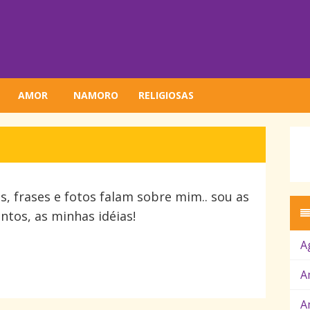
AMOR
NAMORO
RELIGIOSAS
s, frases e fotos falam sobre mim.. sou as
tos, as minhas idéias!
A
A
A