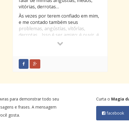
falar de minhas angústias, medos,
vitórias, derrotas…
Às vezes por terem confiado em mim,
e me contado também seus
problemas, angústias, vitórias,
derrotas… Isso é ser amigo: é ouvir, é
confiar, é amar. E amigos de verdade,
ficam para sempre em nossos
corações, assim como as pegadas na
alma, que são indestrutíveis.
À você meu amigo: você é muito
especial e importante para mim. Eu te
adoro muito. Sua amizade para mim
tem um valor enorme, e nada que eu
possa dizer à você, pode ser tão
avras para demonstrar todo seu
Curta o
Magia d
especial ou mais significativo do que
nsagens e frases. A mensagem
sua amizade para mim.
facebook
ocê gosta.