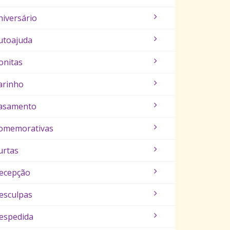
niversário
utoajuda
onitas
arinho
asamento
omemorativas
urtas
ecepção
esculpas
espedida