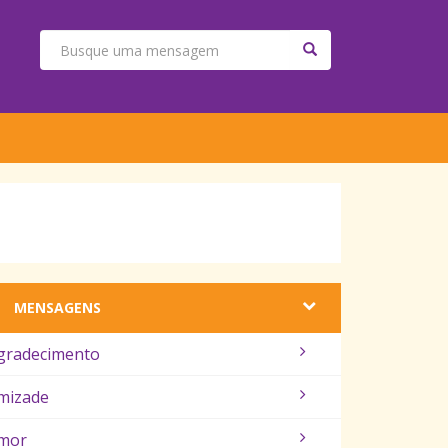
MENSAGENS
gradecimento
mizade
mor