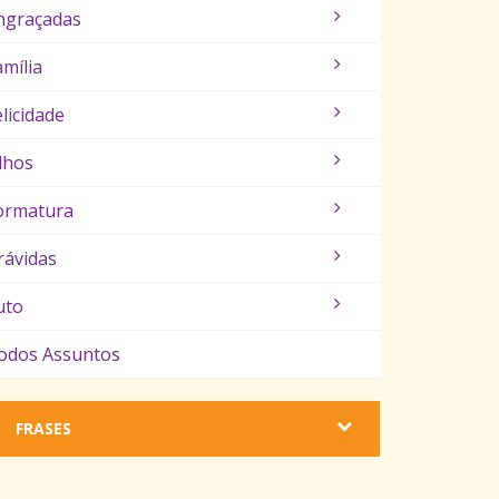
ngraçadas
amília
elicidade
ilhos
ormatura
rávidas
uto
odos Assuntos
FRASES