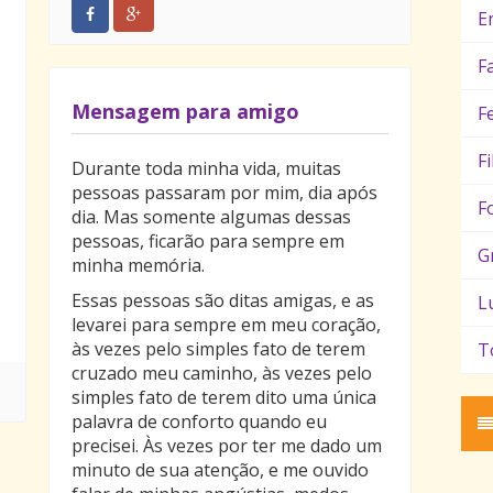
E
F
Mensagem para amigo
F
F
Durante toda minha vida, muitas
pessoas passaram por mim, dia após
F
dia. Mas somente algumas dessas
pessoas, ficarão para sempre em
G
minha memória.
Essas pessoas são ditas amigas, e as
L
levarei para sempre em meu coração,
às vezes pelo simples fato de terem
T
cruzado meu caminho, às vezes pelo
simples fato de terem dito uma única
palavra de conforto quando eu
precisei. Às vezes por ter me dado um
minuto de sua atenção, e me ouvido