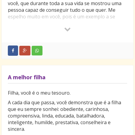
você, que durante toda a sua vida se mostrou uma
pessoa capaz de conseguir tudo o que quer. Me
espelho muito em você, pois é um exemplo a se
seguir.
Hoje, depois dos momentos que passamos juntos,
olho para trás e vejo que tenho uma pessoa em
quem posso me apoiar sempre que estiver
necessitando de amor e compreensão.
Muito mais do que mãe você é minha amiga, meu
escudo contra todas as coisas ruins, pois a partir do
momento em que trespassam a sua barreira de
A melhor filha
amor, enfraquecem, me poupando do mal. Só uma
palavra pode exprimir exatamente o quanto estou
Filha, você é o meu tesouro.
grato. Obrigado! Te amo muito!
A cada dia que passa, você demonstra que é a filha
que eu sempre sonhei: obediente, carinhosa,
compreensiva, linda, educada, batalhadora,
inteligente, humilde, prestativa, conselheira e
sincera.