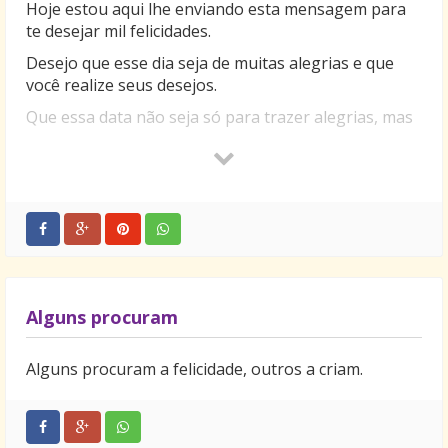
Hoje estou aqui lhe enviando esta mensagem para
te desejar mil felicidades.
Desejo que esse dia seja de muitas alegrias e que
você realize seus desejos.
Que essa data não seja só para trazer alegrias, mas
sim para que na passagem de cada ano você possa
aprender as lições que a vida nos oferece.
Mesmos que as passagens sejam tristes – ou
alegres, sejam passos importantes em sua vida.
Que seus sonhos se transformem em realidade.
Feliz aniversário meu amigo!
Alguns procuram
Alguns procuram a felicidade, outros a criam.