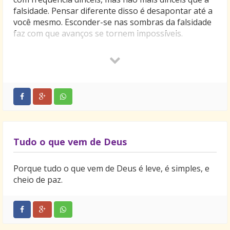
falsidade. Pensar diferente disso é desapontar até a
você mesmo. Esconder-se nas sombras da falsidade
faz com que avanços se tornem impossíveis.
Que a verdade é moral e ética não é segredo. Mas a
verdade também é prática e eficiente, e funciona em
toda conquista que valha a pena, algo já sabido
pelos que desfrutam de sucesso duradouro.
Viva na luz brilhante e poderosa. Abrace a verdade!
Tudo o que vem de Deus
Porque tudo o que vem de Deus é leve, é simples, e
cheio de paz.