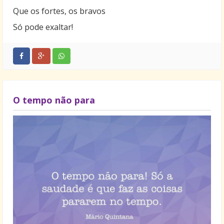
Seja triste pra você
Que os fortes, os bravos
Os seus olhos têm que ser só dos meus olhos
Só pode exaltar!
E os seus braços o meu ninho
No silêncio de depois
E você tem que ser a estrela derradeira
Minha amiga e companheira
No infinito de nós dois.
O tempo não para