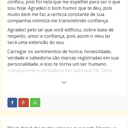
confiou, pois foi nela que me espelhei para ser o que
sou hoje. Agradeci o bom humor que te deu, pois
muito bem me faz a certeza constante de sua
companhia otimista me transmitindo confiança.
Agradeci pelo lar que você edificou, sobre base de
respeito, amor e confiança, pois assim o meu lar
será uma extensão do seu.
Carregar os sentimentos de honra, honestidade,
verdade e sabedoria são marcas registradas em sua
personalidade, e isso te torna um ser humano
transparente e verdadeiro em tudo que faz. Seus
exemplos, são livros da verdade para mim.
Quanta felicidade e riqueza possuo em ter você
como meu pai.
Muito obrigado por tudo pai!
Feliz aniversário!