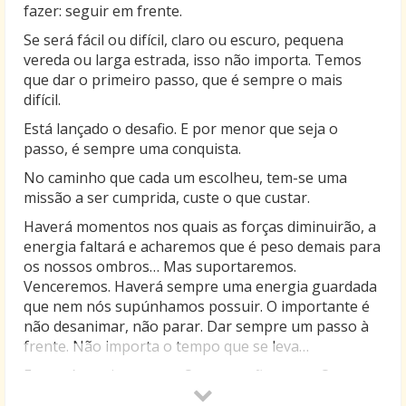
fazer: seguir em frente.
Se será fácil ou difícil, claro ou escuro, pequena
vereda ou larga estrada, isso não importa. Temos
que dar o primeiro passo, que é sempre o mais
difícil.
Está lançado o desafio. E por menor que seja o
passo, é sempre uma conquista.
No caminho que cada um escolheu, tem-se uma
missão a ser cumprida, custe o que custar.
Haverá momentos nos quais as forças diminuirão, a
energia faltará e acharemos que é peso demais para
os nossos ombros… Mas suportaremos.
Venceremos. Haverá sempre uma energia guardada
que nem nós supúnhamos possuir. O importante é
não desanimar, não parar. Dar sempre um passo à
frente. Não importa o tempo que se leva…
E nem é preciso correr. O tempo não conta. O que
importa é o esforço feito, o passo que se deu, o