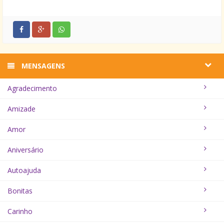
terreno que se ganhou, os amigos que se
conquistaram e o quanto se aprendeu. Nessa
caminhada, temos sempre que dar o primeiro passo.
MENSAGENS
Agradecimento
Amizade
Amor
Aniversário
Autoajuda
Bonitas
Carinho