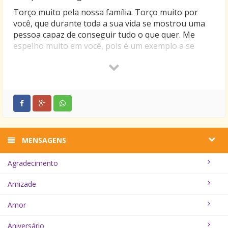
Torço muito pela nossa família. Torço muito por
você, que durante toda a sua vida se mostrou uma
pessoa capaz de conseguir tudo o que quer. Me
espelho muito em você, pois é um exemplo a se
seguir.
Hoje, depois dos momentos que passamos juntos,
olho para trás e vejo que tenho uma pessoa em
quem posso me apoiar sempre que estiver
necessitando de amor e compreensão.
Muito mais do que mãe você é minha amiga, meu
escudo contra todas as coisas ruins, pois a partir do
MENSAGENS
momento em que trespassam a sua barreira de
amor, enfraquecem, me poupando do mal. Só uma
Agradecimento
palavra pode exprimir exatamente o quanto estou
grato. Obrigado! Te amo muito!
Amizade
Amor
Aniversário