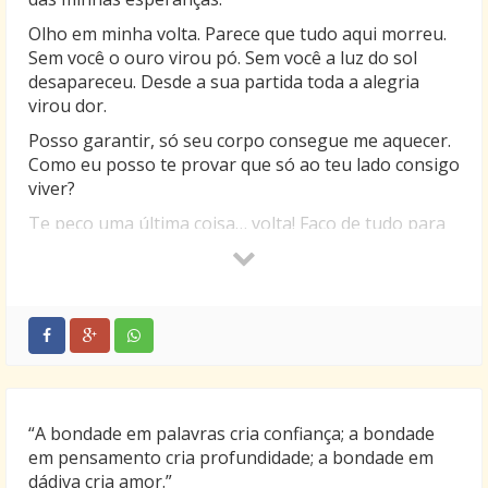
Olho em minha volta. Parece que tudo aqui morreu.
Sem você o ouro virou pó. Sem você a luz do sol
desapareceu. Desde a sua partida toda a alegria
virou dor.
Posso garantir, só seu corpo consegue me aquecer.
Como eu posso te provar que só ao teu lado consigo
viver?
Te peço uma última coisa… volta! Faço de tudo para
você voltar. E se você ainda duvida, vou te fazer
acreditar. Por você eu furtaria o canto dos pássaros,
derreteria toda a neve do mundo. E se você ainda
acha pouco, por fim, eu faria até o planeta parar de
girar.
Não me deixe continuar a viver assim, pois de todas
as coisas que existem, eu quero simplesmente ter
você de volta para mim!
“A bondade em palavras cria confiança; a bondade
em pensamento cria profundidade; a bondade em
dádiva cria amor.”