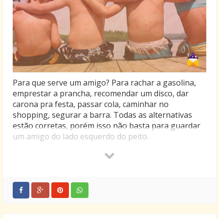
Para que serve um amigo? Para rachar a gasolina,
emprestar a prancha, recomendar um disco, dar
carona pra festa, passar cola, caminhar no
shopping, segurar a barra. Todas as alternativas
estão corretas, porém isso não basta para guardar
um amigo do lado esquerdo do peito.
Milan Kundera, escritor tcheco, escreveu em seu
último livro, “A Identidade”, que a amizade é
indispensável para o bom funcionamento da
memória e para a integridade do próprio eu. Chama
os amigos de testemunhas do passado e diz que eles
são nosso espelho, que através deles podemos nos
olhar. Vai além: diz que toda amizade é uma aliança