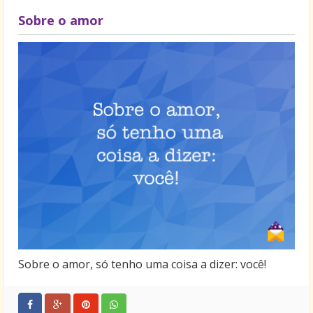
contra a adversidade, aliança sem a qual o ser
Sobre o amor
humano ficaria desarmado contra seus inimigos.
Verdade verdadeira. Amigos recentes custam a
perceber essa aliança, não valorizam ainda o que
está sendo construído. São amizades não testadas
pelo tempo, não se sabe se enfrentarão com solidez
as tempestades ou se serão varridos numa chuva de
verão. Veremos.
Um amigo não racha apenas a gasolina: racha
lembranças, crises de choro, experiências. Racha a
culpa, racha segredos.
Um amigo não empresta apenas a prancha.
Empresta o verbo, empresta o ombro, empresta o
tempo, empresta o calor e a jaqueta.
Um amigo não recomenda apenas um disco.
Sobre o amor, só tenho uma coisa a dizer: você!
Recomenda cautela, recomenda um emprego,
recomenda um país.
Um amigo não dá carona apenas pra festa. Te leva