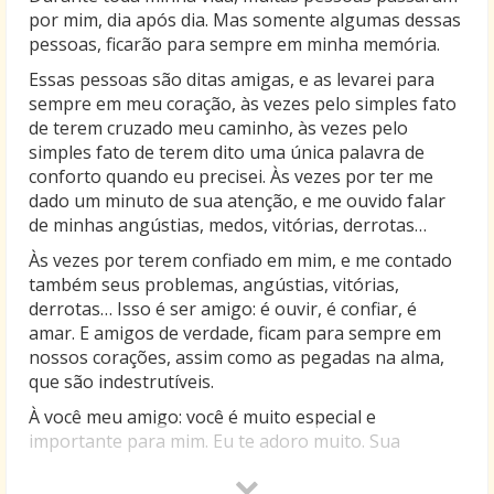
por mim, dia após dia. Mas somente algumas dessas
pessoas, ficarão para sempre em minha memória.
Essas pessoas são ditas amigas, e as levarei para
sempre em meu coração, às vezes pelo simples fato
de terem cruzado meu caminho, às vezes pelo
simples fato de terem dito uma única palavra de
conforto quando eu precisei. Às vezes por ter me
dado um minuto de sua atenção, e me ouvido falar
de minhas angústias, medos, vitórias, derrotas…
Às vezes por terem confiado em mim, e me contado
também seus problemas, angústias, vitórias,
derrotas… Isso é ser amigo: é ouvir, é confiar, é
amar. E amigos de verdade, ficam para sempre em
nossos corações, assim como as pegadas na alma,
que são indestrutíveis.
À você meu amigo: você é muito especial e
importante para mim. Eu te adoro muito. Sua
amizade para mim tem um valor enorme, e nada que
eu possa dizer à você, pode ser tão especial ou mais