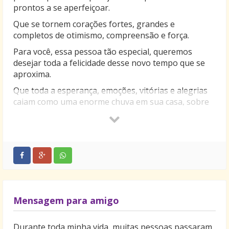
prontos a se aperfeiçoar.
Que se tornem corações fortes, grandes e
completos de otimismo, compreensão e força.
Para você, essa pessoa tão especial, queremos
desejar toda a felicidade desse novo tempo que se
aproxima.
Que toda a esperança, emoções, vitórias e alegrias
caiam como uma enorme chuva em sua casa, sobre
você e seus familiares.
Na passagem do ano, que a luz divina se acenda
dentro de seu coração.
Desejamos do fundo do coração que a promessa do
ano novo seja cheia de esplendor e magia.
Boas festas!
Mensagem para amigo
Durante toda minha vida, muitas pessoas passaram