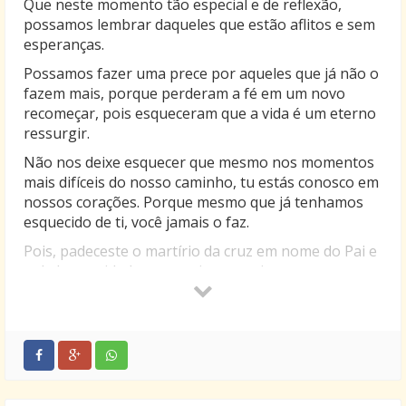
Que neste momento tão especial e de reflexão,
possamos lembrar daqueles que estão aflitos e sem
esperanças.
Possamos fazer uma prece por aqueles que já não o
fazem mais, porque perderam a fé em um novo
recomeçar, pois esqueceram que a vida é um eterno
ressurgir.
Não nos deixe esquecer que mesmo nos momentos
mais difíceis do nosso caminho, tu estás conosco em
nossos corações. Porque mesmo que já tenhamos
esquecido de ti, você jamais o faz.
Pois, padeceste o martírio da cruz em nome do Pai e
pela humanidade, que muitas e muitas vezes
esquece disso. Esquecem de ti e do teu sacrifício.
Quando agridem seu irmão, quando ignoram
aqueles que passam fome, quando ignoram os que
sofrem a dor da perda e da separação, quando usam
a força do poder para dominar e maltratar o
próximo, quando não lembram que uma palavra de