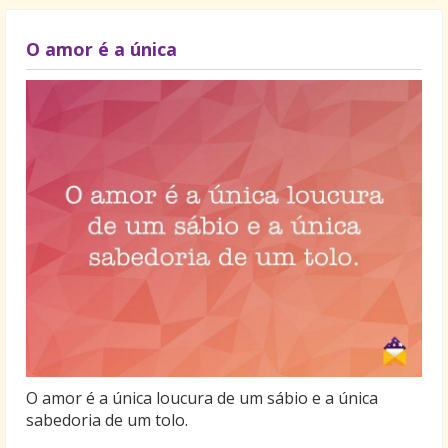
ser tua mulher e companheira.
Conte sempre comigo!
O amor é a única
De sua esposa que te ama muito, um beijo muito
carinhoso!
O amor é a única loucura de um sábio e a única
sabedoria de um tolo.