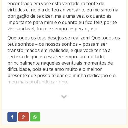
encontrado em você esta verdadeira fonte de
virtudes e, no dia do teu aniversário, eu me sinto na
obrigação de te dizer, mais uma vez, o quanto és
importante para mim e o quanto eu fico feliz por te
ver saudável, forte e sempre esperançoso.
Que todos os teus desejos se realizem! Que todos os
teus sonhos – os nossos sonhos – possam ser
transformados em realidade, e que você tenha a
certeza de que eu estarei sempre ao teu lado,
principalmente naqueles eventuais momentos de
dificuldade, pois eu te amo muito e o melhor
presente que posso te dar é a minha dedicação e o
meu mais profundo carinho.
Que a vida reserve apenas coisas boas para você e
que o teu dia de aniversário seja especialmente feliz!
Gostaria que hoje nada te aborrecesse, que a tua
mente e o teu coração fossem inundados apenas
por bons pensamentos e sentimentos. És um
homem muito especial e eu sinto muito orgulho em