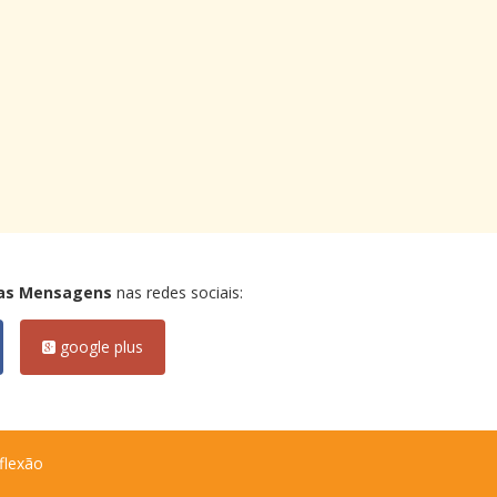
as Mensagens
nas redes sociais:
google plus
flexão