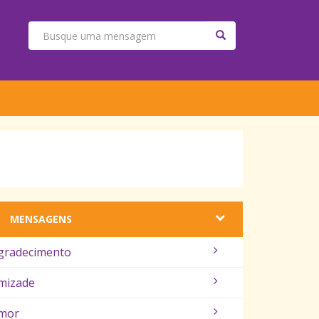
MENSAGENS
gradecimento
mizade
mor