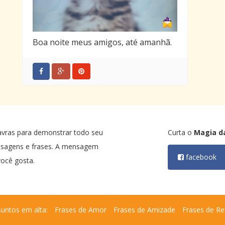
Boa noite meus amigos, até amanhã.
avras para demonstrar todo seu
Curta o
Magia d
nsagens e frases. A mensagem
facebook
ocê gosta.
untos em alta:
Frases de Amor
Frases de Amizade
Frases de Re