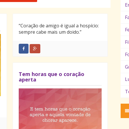
E
F
“Coração de amigo é igual a hospício:
F
sempre cabe mais um doido.”
F
F
G
Tem horas que o coração
aperta
L
T