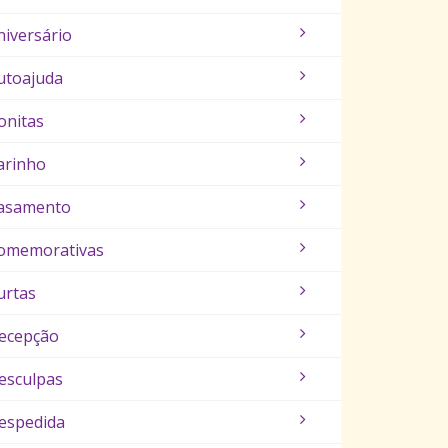
niversário
utoajuda
onitas
arinho
asamento
omemorativas
urtas
ecepção
esculpas
espedida