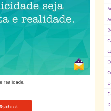
A
A
B
C
C
C
C
e realidade.
D
D
D
pinterest