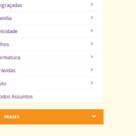
ngraçadas
amília
elicidade
ilhos
ormatura
rávidas
uto
odos Assuntos
FRASES